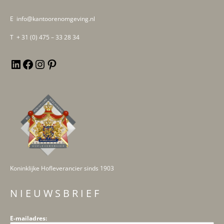
E info@kantoorenomgeving.nl
T + 31 (0) 475 – 33 28 34
Koninklijke Hofleverancier sinds 1903
N I E U W S B R I E F
E-mailadres: