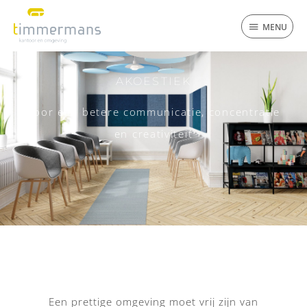
Ga
MENU
naar
MENU
de
inhoud
AKOESTIEK
Voor een betere communicatie, concentratie
en creativiteit
Een prettige omgeving moet vrij zijn van