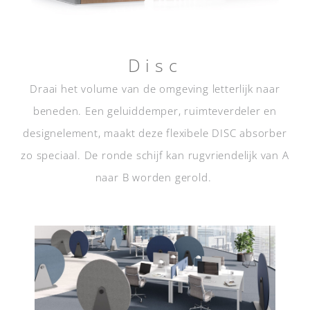
Disc
Draai het volume van de omgeving letterlijk naar
beneden. Een geluiddemper, ruimteverdeler en
designelement, maakt deze flexibele DISC absorber
zo speciaal. De ronde schijf kan rugvriendelijk van A
naar B worden gerold.