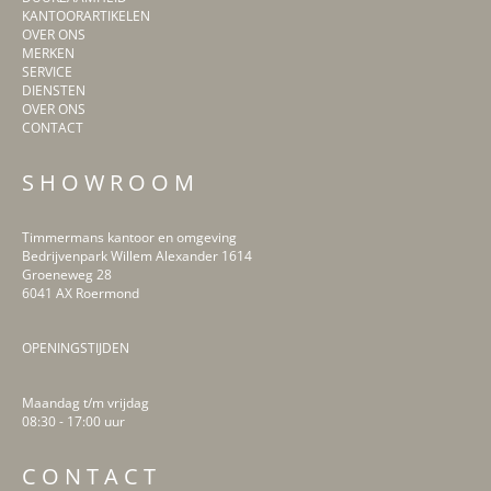
KANTOORARTIKELEN
OVER ONS
MERKEN
SERVICE
DIENSTEN
OVER ONS
CONTACT
S H O W R O O M
Timmermans kantoor en omgeving
Bedrijvenpark Willem Alexander 1614
Groeneweg 28
6041 AX Roermond
OPENINGSTIJDEN
Maandag t/m vrijdag
08:30 - 17:00 uur
C O N T A C T
LinkedIn
Facebook
Instagram
Pinterest