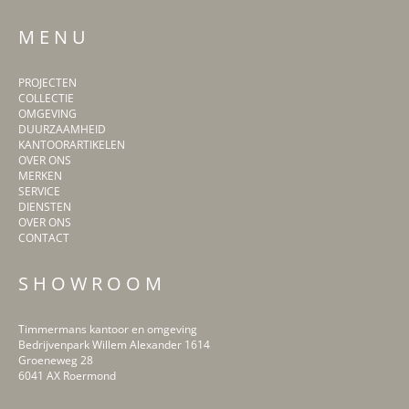
M E N U
PROJECTEN
COLLECTIE
OMGEVING
DUURZAAMHEID
KANTOORARTIKELEN
OVER ONS
MERKEN
SERVICE
DIENSTEN
OVER ONS
CONTACT
S H O W R O O M
Timmermans kantoor en omgeving
Bedrijvenpark Willem Alexander 1614
Groeneweg 28
6041 AX Roermond