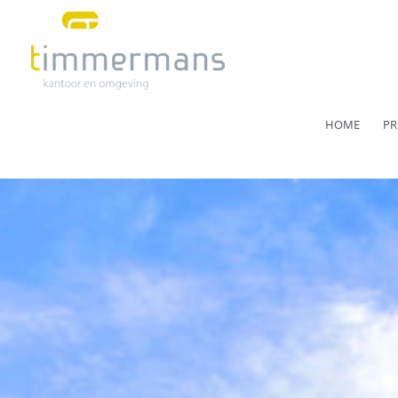
Ga
naar
de
inhoud
HOME
PR