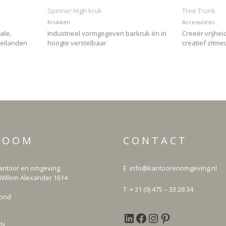
Spinner High kruk
Tree Trunk
Krukken
Accessoires
ale,
Industrieel vormgegeven barkruk én in
Creeër vrijhei
teilanden
hoogte verstelbaar
creatief zitme
LinkedIn
Facebook
Instagram
Pinterest
R O O M
C O N T A C T
ntoor en omgeving
E info@kantoorenomgeving.nl
Willem Alexander 1614
T + 31 (0) 475 – 33 28 34
mond
EN