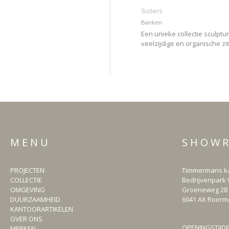
Sisters
Banken
Een unieke collectie sculptur
veelzijdige en organische zi
M E N U
S H O W 
PROJECTEN
Timmermans ka
COLLECTIE
Bedrijvenpark 
OMGEVING
Groeneweg 28
DUURZAAMHEID
6041 AX Roer
KANTOORARTIKELEN
OVER ONS
OPENINGSTIJD
MERKEN