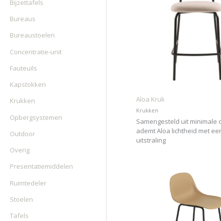
Bijzettafels
Bureaus
Bureaustoelen
Concentratie-unit
Fauteuils
Kapstokken
Aloa Kruk
Krukken
Krukken
Opbergsystemen
Samengesteld uit minimale
ademt Aloa lichtheid met een
Outdoor
uitstraling
Overig
Presentatiemiddelen
Ruimtedeler
Stoelen
Tafels