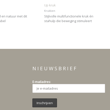
Up kruk
Krukken
d en natuur met dit
Stijlvolle multifunctionele kruk én
ubel
stahulp die beweging stimuleert
N I E U W S B R I E F
E-mailadres: