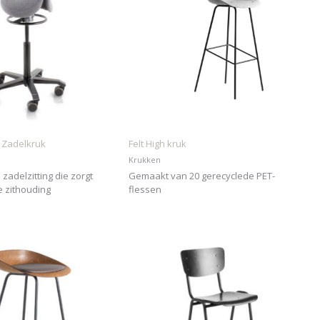
 Zadelkruk
Felt High kruk
Krukken
zadelzitting die zorgt
Gemaakt van 20 gerecyclede PET-
e zithouding
flessen