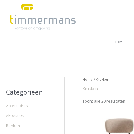
Ga
naar
de
inhoud
HOME
Home
/ Krukken
Krukken
Categorieën
Toont alle 20 resultaten
Accessoires
Akoestiek
Banken