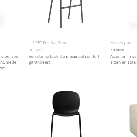
LJ 3 PET Felt Bar Stool
Mickey poef
Krukken
Krukken
 stoel voor
Een slanke kruk die maximaal comfort
Actief en in b
nt, mede
garandeert
zitten en staa
vat