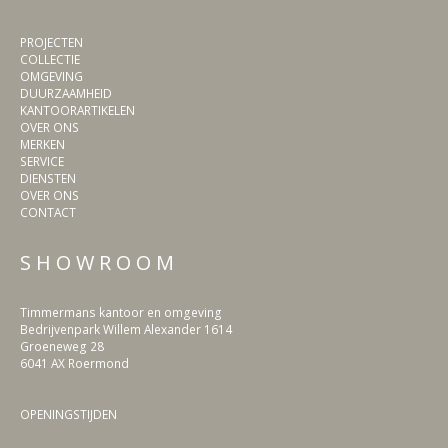
PROJECTEN
COLLECTIE
OMGEVING
DUURZAAMHEID
KANTOORARTIKELEN
OVER ONS
MERKEN
SERVICE
DIENSTEN
OVER ONS
CONTACT
S H O W R O O M
Timmermans kantoor en omgeving
Bedrijvenpark Willem Alexander 1614
Groeneweg 28
6041 AX Roermond
OPENINGSTIJDEN