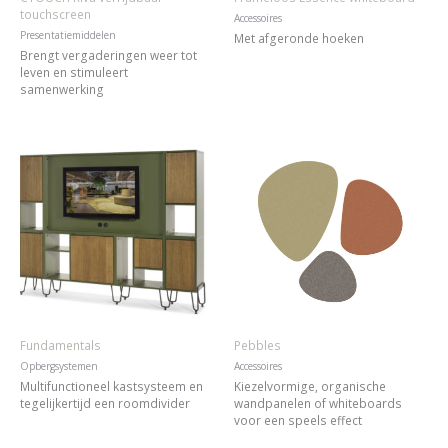
touchscreen
Accessoires
Presentatiemiddelen
Met afgeronde hoeken
Brengt vergaderingen weer tot
leven en stimuleert
samenwerking
Fundamentals
Pebbles
Opbergsystemen
Accessoires
Multifunctioneel kastsysteem en
Kiezelvormige, organische
tegelijkertijd een roomdivider
wandpanelen of whiteboards
voor een speels effect