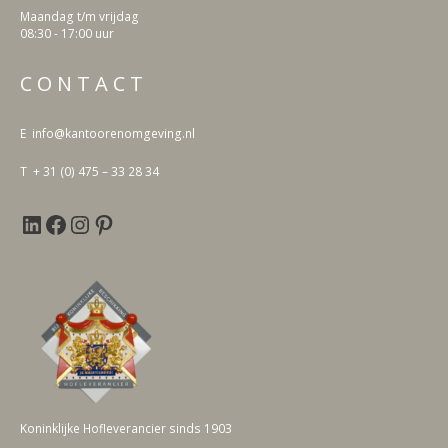
Maandag t/m vrijdag
08:30 - 17:00 uur
LinkedIn
Facebook
Instagram
Pinterest
C O N T A C T
E info@kantoorenomgeving.nl
T + 31 (0) 475 – 33 28 34
Koninklijke Hofleverancier sinds 1903