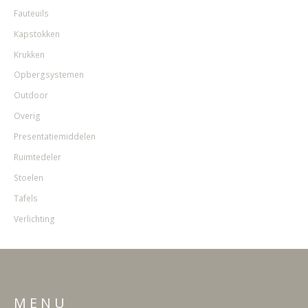
Fauteuils
Kapstokken
Krukken
Opbergsystemen
Outdoor
Overig
Presentatiemiddelen
Ruimtedeler
Stoelen
Tafels
Verlichting
M E N U