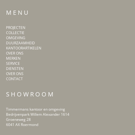
M E N U
PROJECTEN
COLLECTIE
OMGEVING
DUURZAAMHEID
KANTOORARTIKELEN
OVER ONS
MERKEN
SERVICE
DIENSTEN
OVER ONS
CONTACT
S H O W R O O M
Timmermans kantoor en omgeving
Bedrijvenpark Willem Alexander 1614
Groeneweg 28
6041 AX Roermond