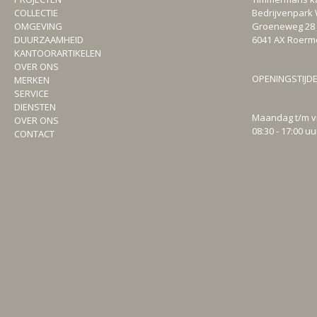
COLLECTIE
Bedrijvenpark 
OMGEVING
Groeneweg 28
DUURZAAMHEID
6041 AX Roer
KANTOORARTIKELEN
OVER ONS
OPENINGSTIJD
MERKEN
SERVICE
DIENSTEN
Maandag t/m v
OVER ONS
08:30 - 17:00 uu
CONTACT