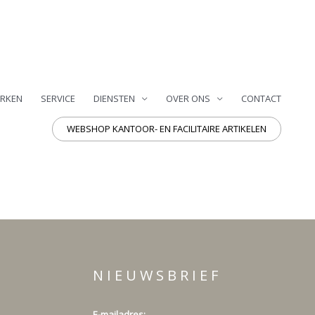
RKEN
SERVICE
DIENSTEN
OVER ONS
CONTACT
WEBSHOP KANTOOR- EN FACILITAIRE ARTIKELEN
N I E U W S B R I E F
E-mailadres: