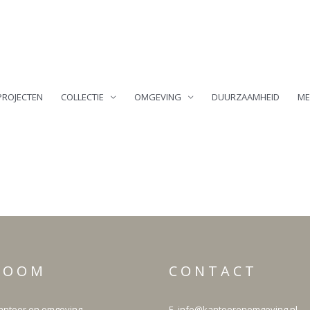
PROJECTEN
COLLECTIE
OMGEVING
DUURZAAMHEID
ME
LinkedIn
Facebook
Instagram
Pinterest
R O O M
C O N T A C T
ntoor en omgeving
E info@kantoorenomgeving.nl