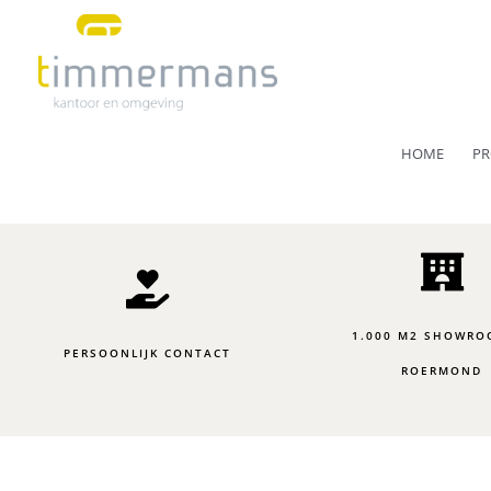
Ga
naar
de
inhoud
HOME
PR
1.000 M2 SHOWRO
PERSOONLIJK CONTACT
ROERMOND