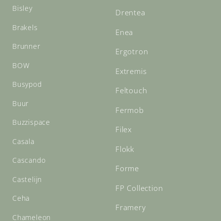
Bisley
Drentea
Brakels
Enea
Brunner
Ergotron
BOW
Extremis
Busypod
Feltouch
Buur
Fermob
Buzzispace
Filex
Casala
Flokk
Cascando
Forme
Castelijn
FP Collection
Ceha
Framery
Chameleon