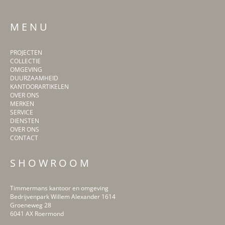
M E N U
PROJECTEN
COLLECTIE
OMGEVING
DUURZAAMHEID
KANTOORARTIKELEN
OVER ONS
MERKEN
SERVICE
DIENSTEN
OVER ONS
CONTACT
S H O W R O O M
Timmermans kantoor en omgeving
Bedrijvenpark Willem Alexander 1614
Groeneweg 28
6041 AX Roermond