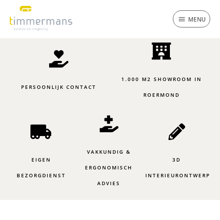
Ga
MENU
naar
MENU
de
inhoud
1.000 M2 SHOWROOM IN
PERSOONLIJK CONTACT
ROERMOND
VAKKUNDIG &
EIGEN
3D
ERGONOMISCH
BEZORGDIENST
INTERIEURONTWERP
ADVIES