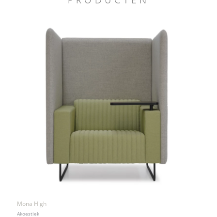
PRODUCTEN
Mona High
Akoestiek