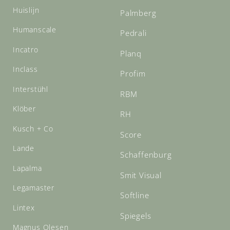
Huislijn
Palmberg
Humanscale
Pedrali
Incatro
Planq
Inclass
Profim
Interstühl
RBM
Klöber
RH
Kusch + Co
Score
Lande
Schaffenburg
Lapalma
Smit Visual
Legamaster
Softline
Lintex
Spiegels
Magnus Olesen