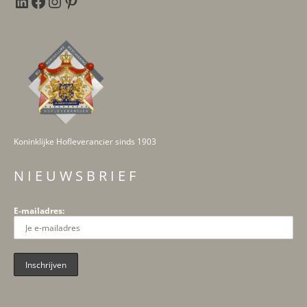
Koninklijke Hofleverancier sinds 1903
N I E U W S B R I E F
E-mailadres: