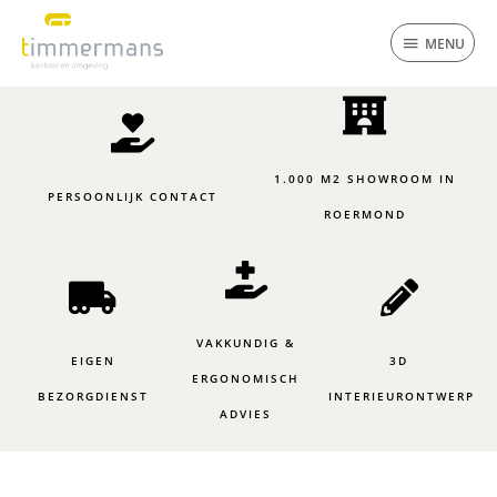
Ga
MENU
naar
MENU
de
inhoud
1.000 M2 SHOWROOM IN
PERSOONLIJK CONTACT
ROERMOND
VAKKUNDIG &
EIGEN
3D
ERGONOMISCH
BEZORGDIENST
INTERIEURONTWERP
ADVIES