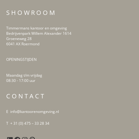
S H O W R O O M
Timmermans kantoor en omgeving
Bedrijvenpark Willem Alexander 1614
Groeneweg 28
6041 AX Roermond
OPENINGSTIJDEN
Maandag t/m vrijdag
08:30 - 17:00 uur
LinkedIn
Facebook
Instagram
Pinterest
C O N T A C T
E info@kantoorenomgeving.nl
T + 31 (0) 475 – 33 28 34