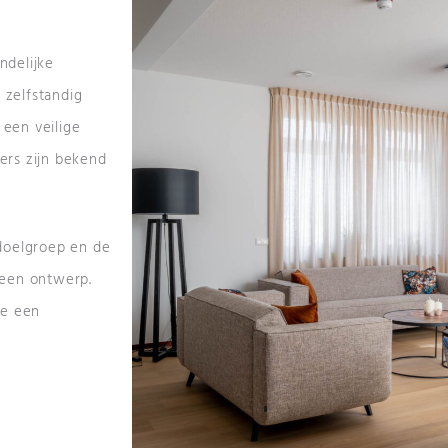
ndelijke
 zelfstandig
 een veilige
ers zijn bekend
doelgroep en de
t een ontwerp.
we een