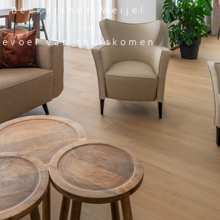
 Beckershof Meijel
gevoel van thuiskomen