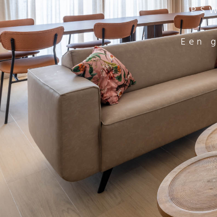
PSW
Een 