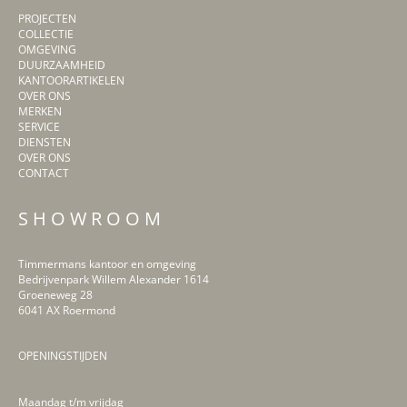
PROJECTEN
COLLECTIE
OMGEVING
DUURZAAMHEID
KANTOORARTIKELEN
OVER ONS
MERKEN
SERVICE
DIENSTEN
OVER ONS
CONTACT
S H O W R O O M
Timmermans kantoor en omgeving
Bedrijvenpark Willem Alexander 1614
Groeneweg 28
6041 AX Roermond
OPENINGSTIJDEN
Maandag t/m vrijdag