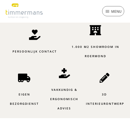
Ga
MENU
naar
MENU
de
inhoud
1.000 M2 SHOWROOM IN
PERSOONLIJK CONTACT
ROERMOND
VAKKUNDIG &
EIGEN
3D
ERGONOMISCH
BEZORGDIENST
INTERIEURONTWERP
ADVIES