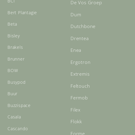
BCI
De Vos Groep
Bert Plantagie
Dum
Beta
Dutchbone
Bisley
Drentea
Brakels
Enea
Brunner
Ergotron
BOW
Extremis
Busypod
Feltouch
Buur
Fermob
Buzzispace
Filex
Casala
Flokk
Cascando
Forme