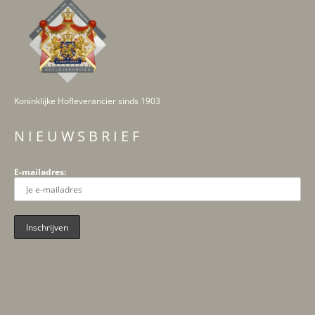
Koninklijke Hofleverancier sinds 1903
N I E U W S B R I E F
E-mailadres: