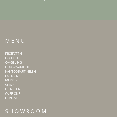
M E N U
PROJECTEN
COLLECTIE
OMGEVING
DUURZAAMHEID
KANTOORARTIKELEN
OVER ONS
MERKEN
SERVICE
DIENSTEN
OVER ONS
CONTACT
S H O W R O O M