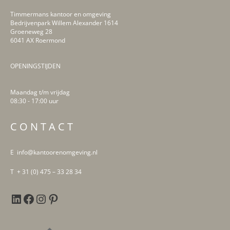
Timmermans kantoor en omgeving
Bedrijvenpark Willem Alexander 1614
Groeneweg 28
6041 AX Roermond
OPENINGSTIJDEN
Maandag t/m vrijdag
08:30 - 17:00 uur
LinkedIn
Facebook
Instagram
Pinterest
C O N T A C T
E info@kantoorenomgeving.nl
T + 31 (0) 475 – 33 28 34