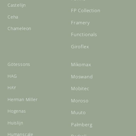
Castelijn
FP Collection
Ceha
Framery
Chameleon
Functionals
Giroflex
Götessons
Mikomax
HAG
Moswand
HAY
Mobitec
Herman Miller
Moroso
Hogenas
Muuto
Huislijn
Palmberg
Humanscale