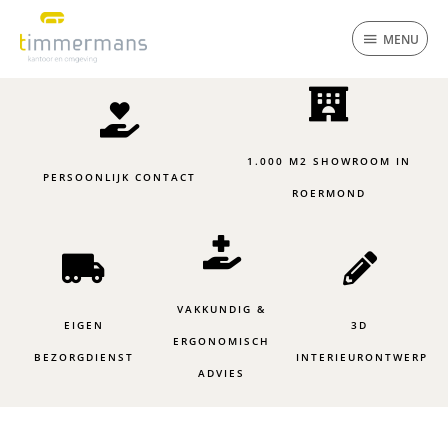
Ga
MENU
naar
MENU
de
inhoud
1.000 M2 SHOWROOM IN
PERSOONLIJK CONTACT
ROERMOND
VAKKUNDIG &
EIGEN
3D
ERGONOMISCH
BEZORGDIENST
INTERIEURONTWERP
ADVIES