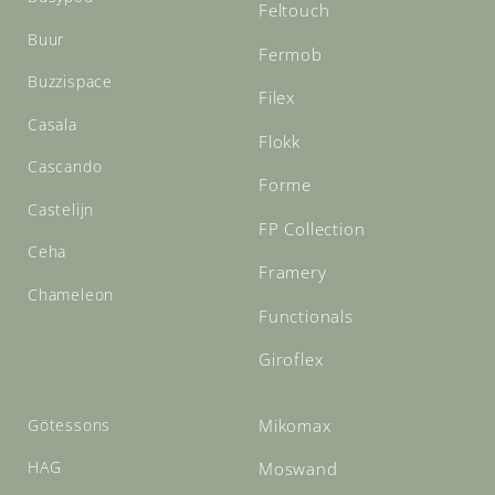
Feltouch
Buur
Fermob
Buzzispace
Filex
Casala
Flokk
Cascando
Forme
Castelijn
FP Collection
Ceha
Framery
Chameleon
Functionals
Giroflex
Götessons
Mikomax
HAG
Moswand