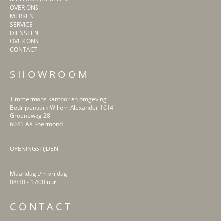
OVER ONS
MERKEN
SERVICE
DIENSTEN
OVER ONS
CONTACT
S H O W R O O M
Timmermans kantoor en omgeving
Bedrijvenpark Willem Alexander 1614
Groeneweg 28
6041 AX Roermond
OPENINGSTIJDEN
Maandag t/m vrijdag
08:30 - 17:00 uur
LinkedIn
Facebook
Instagram
Pinterest
C O N T A C T