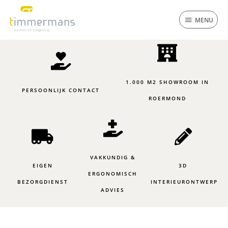
Ga
MENU
naar
MENU
de
inhoud
1.000 M2 SHOWROOM IN
PERSOONLIJK CONTACT
ROERMOND
VAKKUNDIG &
EIGEN
3D
ERGONOMISCH
BEZORGDIENST
INTERIEURONTWERP
ADVIES