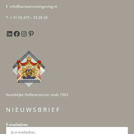
E info@kantoorenomgeving.nl
T + 31 (0) 475 – 33 28 34
Koninklijke Hofleverancier sinds 1903
N I E U W S B R I E F
E-mailadres: