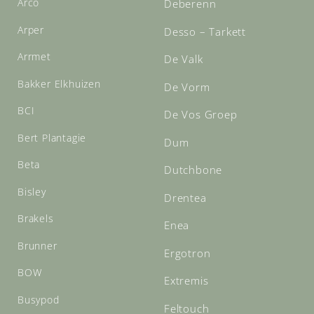
Arco
Deberenn
Arper
Desso – Tarkett
Arrmet
De Valk
Bakker Elkhuizen
De Vorm
BCI
De Vos Groep
Bert Plantagie
Dum
Beta
Dutchbone
Bisley
Drentea
Brakels
Enea
Brunner
Ergotron
BOW
Extremis
Busypod
Feltouch