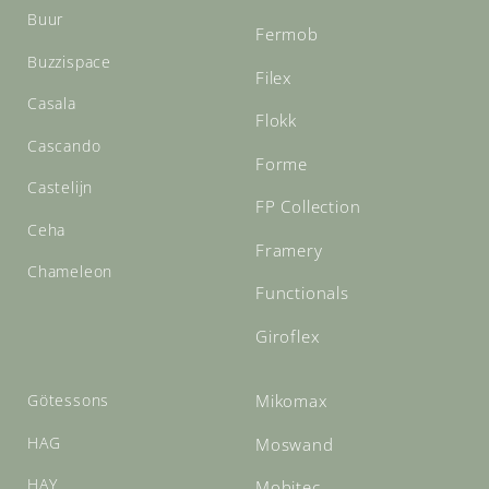
Buur
Fermob
Buzzispace
Filex
Casala
Flokk
Cascando
Forme
Castelijn
FP Collection
Ceha
Framery
Chameleon
Functionals
Giroflex
Götessons
Mikomax
HAG
Moswand
HAY
Mobitec