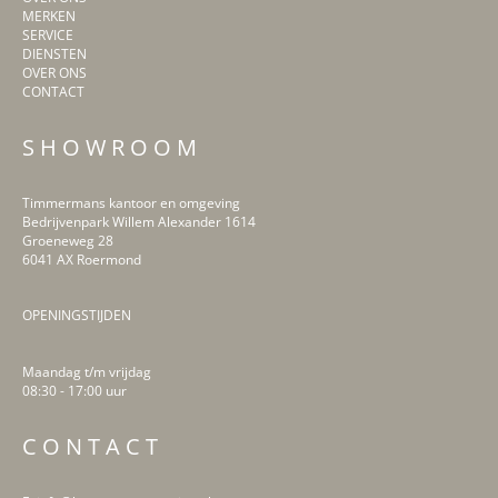
MERKEN
SERVICE
DIENSTEN
OVER ONS
CONTACT
S H O W R O O M
Timmermans kantoor en omgeving
Bedrijvenpark Willem Alexander 1614
Groeneweg 28
6041 AX Roermond
OPENINGSTIJDEN
Maandag t/m vrijdag
08:30 - 17:00 uur
LinkedIn
Facebook
Instagram
Pinterest
C O N T A C T