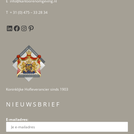
E info@kantoorenomgeving.nl
T + 31 (0) 475 – 33 28 34
Koninklijke Hofleverancier sinds 1903
N I E U W S B R I E F
E-mailadres: