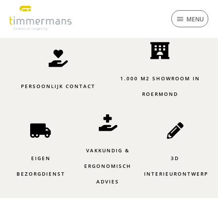
Ga
MENU
naar
MENU
de
inhoud
1.000 M2 SHOWROOM IN
PERSOONLIJK CONTACT
ROERMOND
VAKKUNDIG &
EIGEN
3D
ERGONOMISCH
BEZORGDIENST
INTERIEURONTWERP
ADVIES