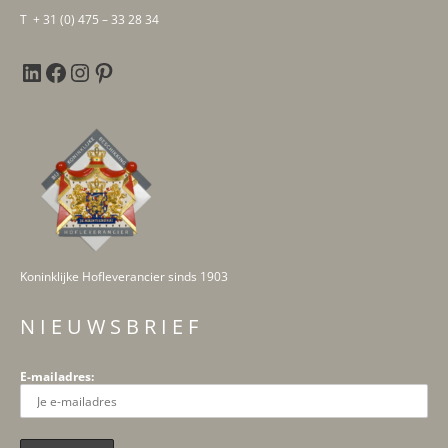
T + 31 (0) 475 – 33 28 34
Koninklijke Hofleverancier sinds 1903
N I E U W S B R I E F
E-mailadres: