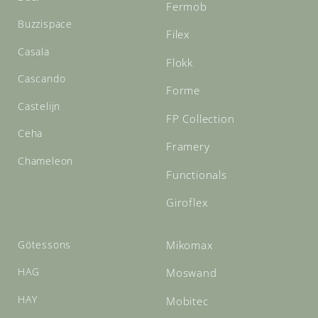
Fermob
Buzzispace
Filex
Casala
Flokk
Cascando
Forme
Castelijn
FP Collection
Ceha
Framery
Chameleon
Functionals
Giroflex
Götessons
Mikomax
HAG
Moswand
HAY
Mobitec