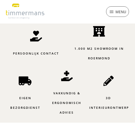
Ga
MENU
naar
MENU
de
inhoud
1.000 M2 SHOWROOM IN
PERSOONLIJK CONTACT
ROERMOND
VAKKUNDIG &
EIGEN
3D
ERGONOMISCH
BEZORGDIENST
INTERIEURONTWERP
ADVIES