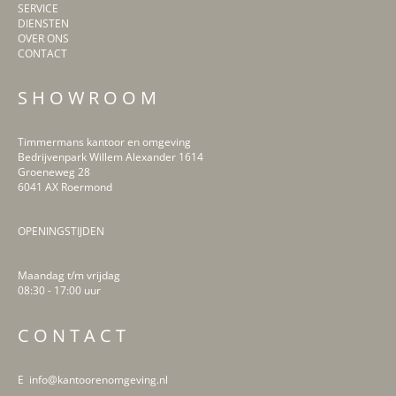
SERVICE
DIENSTEN
OVER ONS
CONTACT
S H O W R O O M
Timmermans kantoor en omgeving
Bedrijvenpark Willem Alexander 1614
Groeneweg 28
6041 AX Roermond
OPENINGSTIJDEN
Maandag t/m vrijdag
08:30 - 17:00 uur
LinkedIn
Facebook
Instagram
Pinterest
C O N T A C T
E info@kantoorenomgeving.nl