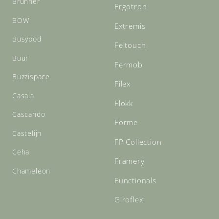
Brunner
Ergotron
BOW
Extremis
Busypod
Feltouch
Buur
Fermob
Buzzispace
Filex
Casala
Flokk
Cascando
Forme
Castelijn
FP Collection
Ceha
Framery
Chameleon
Functionals
Giroflex