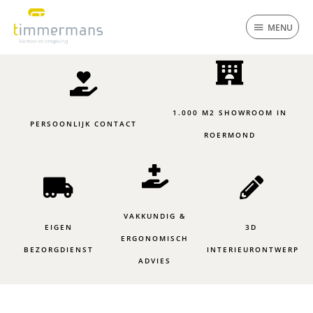
Ga
MENU
naar
MENU
de
inhoud
1.000 M2 SHOWROOM IN
PERSOONLIJK CONTACT
ROERMOND
VAKKUNDIG &
EIGEN
3D
ERGONOMISCH
BEZORGDIENST
INTERIEURONTWERP
ADVIES