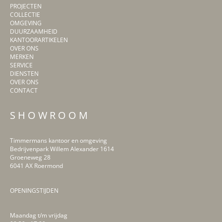
PROJECTEN
COLLECTIE
OMGEVING
DUURZAAMHEID
KANTOORARTIKELEN
OVER ONS
MERKEN
SERVICE
DIENSTEN
OVER ONS
CONTACT
S H O W R O O M
Timmermans kantoor en omgeving
Bedrijvenpark Willem Alexander 1614
Groeneweg 28
6041 AX Roermond
OPENINGSTIJDEN
Maandag t/m vrijdag