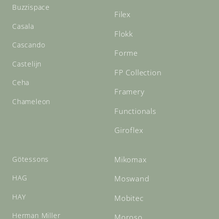
Buzzispace
Filex
Casala
Flokk
Cascando
Forme
Castelijn
FP Collection
Ceha
Framery
Chameleon
Functionals
Giroflex
Götessons
Mikomax
HAG
Moswand
HAY
Mobitec
Herman Miller
Moroso