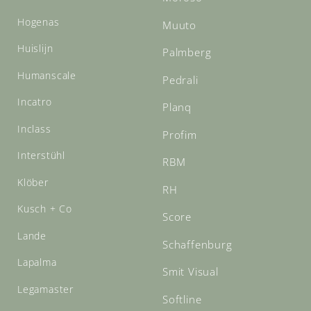
Hogenas
Muuto
Huislijn
Palmberg
Humanscale
Pedrali
Incatro
Planq
Inclass
Profim
Interstühl
RBM
Klöber
RH
Kusch + Co
Score
Lande
Schaffenburg
Lapalma
Smit Visual
Legamaster
Softline