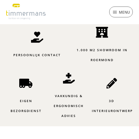
Ga
MENU
naar
MENU
de
inhoud
1.000 M2 SHOWROOM IN
PERSOONLIJK CONTACT
ROERMOND
VAKKUNDIG &
EIGEN
3D
ERGONOMISCH
BEZORGDIENST
INTERIEURONTWERP
ADVIES