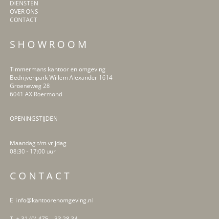
DIENSTEN
OVER ONS
CONTACT
S H O W R O O M
Timmermans kantoor en omgeving
Bedrijvenpark Willem Alexander 1614
Groeneweg 28
6041 AX Roermond
OPENINGSTIJDEN
Maandag t/m vrijdag
08:30 - 17:00 uur
LinkedIn
Facebook
Instagram
Pinterest
C O N T A C T
E info@kantoorenomgeving.nl
T + 31 (0) 475 – 33 28 34