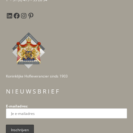
Koninklijke Hofleverancier sinds 1903
N I E U W S B R I E F
E-mailadres: