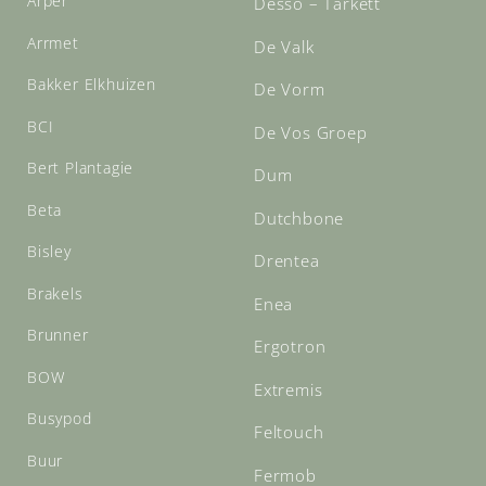
Arper
Desso – Tarkett
Arrmet
De Valk
Bakker Elkhuizen
De Vorm
BCI
De Vos Groep
Bert Plantagie
Dum
Beta
Dutchbone
Bisley
Drentea
Brakels
Enea
Brunner
Ergotron
BOW
Extremis
Busypod
Feltouch
Buur
Fermob