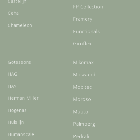
Castelijn
FP Collection
Ceha
Framery
Chameleon
Functionals
Giroflex
Götessons
Mikomax
HAG
Moswand
HAY
Mobitec
Herman Miller
Moroso
Hogenas
Muuto
Huislijn
Palmberg
Humanscale
Pedrali