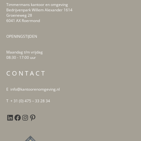
Timmermans kantoor en omgeving
Bedrijvenpark Willem Alexander 1614
Groeneweg 28
6041 AX Roermond
OPENINGSTIJDEN
Maandag t/m vrijdag
08:30 - 17:00 uur
LinkedIn
Facebook
Instagram
Pinterest
C O N T A C T
E info@kantoorenomgeving.nl
T + 31 (0) 475 – 33 28 34