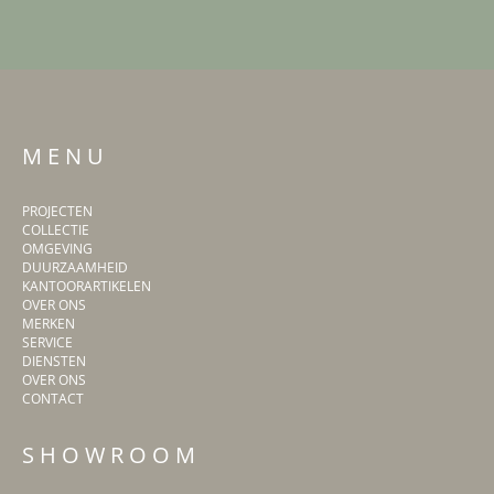
M E N U
PROJECTEN
COLLECTIE
OMGEVING
DUURZAAMHEID
KANTOORARTIKELEN
OVER ONS
MERKEN
SERVICE
DIENSTEN
OVER ONS
CONTACT
S H O W R O O M