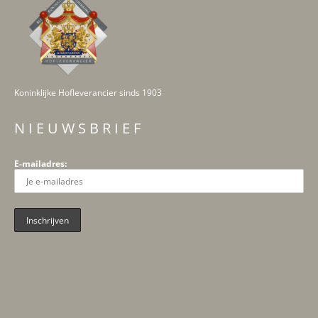
Koninklijke Hofleverancier sinds 1903
N I E U W S B R I E F
E-mailadres: