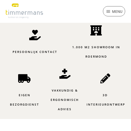
Ga
MENU
naar
MENU
de
inhoud
1.000 M2 SHOWROOM IN
PERSOONLIJK CONTACT
ROERMOND
VAKKUNDIG &
EIGEN
3D
ERGONOMISCH
BEZORGDIENST
INTERIEURONTWERP
ADVIES