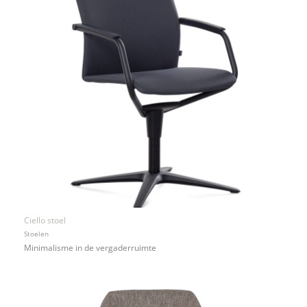
Ciello stoel
Stoelen
Minimalisme in de vergaderruimte