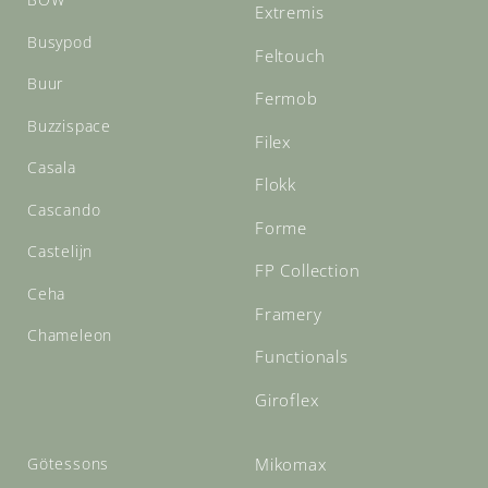
Extremis
Busypod
Feltouch
Buur
Fermob
Buzzispace
Filex
Casala
Flokk
Cascando
Forme
Castelijn
FP Collection
Ceha
Framery
Chameleon
Functionals
Giroflex
Götessons
Mikomax