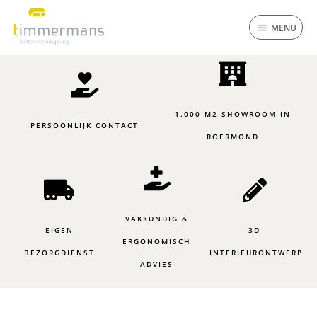
Ga
MENU
naar
MENU
de
inhoud
1.000 M2 SHOWROOM IN
PERSOONLIJK CONTACT
ROERMOND
VAKKUNDIG &
EIGEN
3D
ERGONOMISCH
BEZORGDIENST
INTERIEURONTWERP
ADVIES