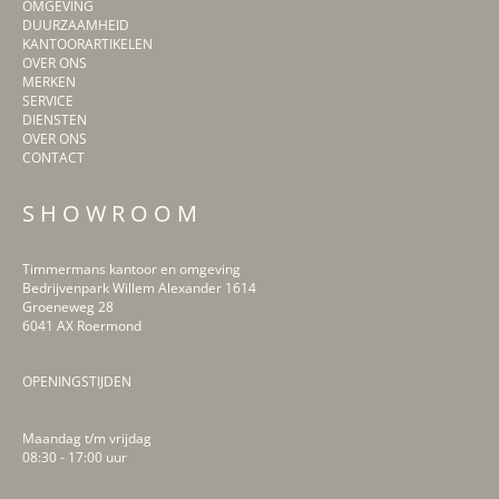
OMGEVING
DUURZAAMHEID
KANTOORARTIKELEN
OVER ONS
MERKEN
SERVICE
DIENSTEN
OVER ONS
CONTACT
S H O W R O O M
Timmermans kantoor en omgeving
Bedrijvenpark Willem Alexander 1614
Groeneweg 28
6041 AX Roermond
OPENINGSTIJDEN
Maandag t/m vrijdag
08:30 - 17:00 uur