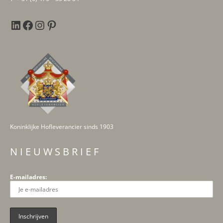
Koninklijke Hofleverancier sinds 1903
N I E U W S B R I E F
E-mailadres: