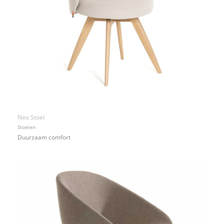
Neo Stoel
Stoelen
Duurzaam comfort