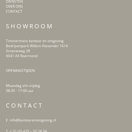
DIENSTEN
OVER ONS
CONTACT
S H O W R O O M
Timmermans kantoor en omgeving
Bedrijvenpark Willem Alexander 1614
Groeneweg 28
6041 AX Roermond
OPENINGSTIJDEN
Maandag t/m vrijdag
08:30 - 17:00 uur
LinkedIn
Facebook
Instagram
Pinterest
C O N T A C T
E info@kantoorenomgeving.nl
T + 31 (0) 475 – 33 28 34