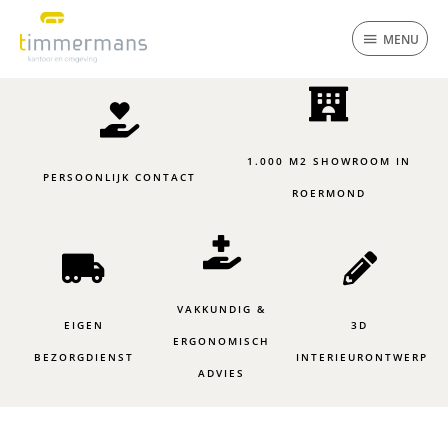
Ga
MENU
naar
MENU
de
inhoud
1.000 M2 SHOWROOM IN
PERSOONLIJK CONTACT
ROERMOND
VAKKUNDIG &
EIGEN
3D
ERGONOMISCH
BEZORGDIENST
INTERIEURONTWERP
ADVIES