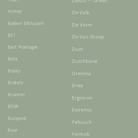
Desso – Tarkett
Arrmet
De Valk
Bakker Elkhuizen
De Vorm
BCI
De Vos Groep
Bert Plantagie
Dum
Beta
Dutchbone
Bisley
Drentea
Brakels
Enea
Brunner
Ergotron
BOW
Extremis
Busypod
Feltouch
Buur
Fermob