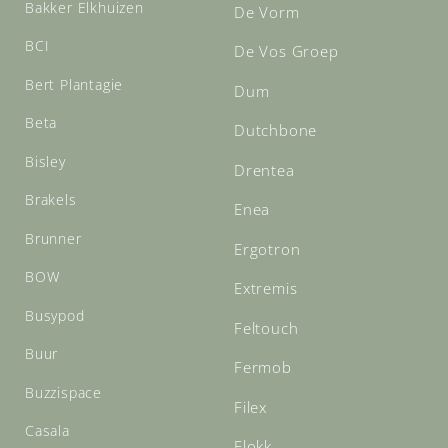
Bakker Elkhuizen
De Vorm
BCI
De Vos Groep
Bert Plantagie
Dum
Beta
Dutchbone
Bisley
Drentea
Brakels
Enea
Brunner
Ergotron
BOW
Extremis
Busypod
Feltouch
Buur
Fermob
Buzzispace
Filex
Casala
Flokk