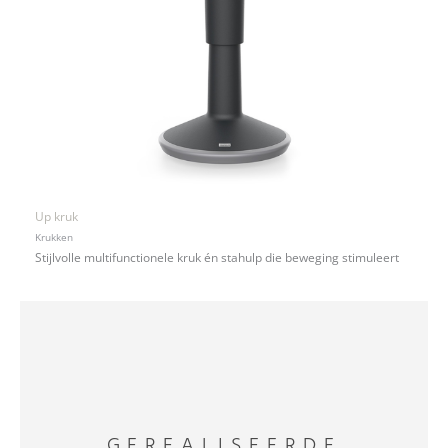
Up kruk
Krukken
Stijlvolle multifunctionele kruk én stahulp die beweging stimuleert
GEREALISEERDE