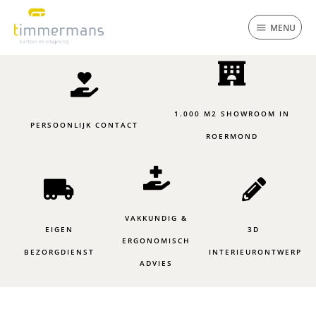
Ga
MENU
naar
MENU
de
inhoud
1.000 M2 SHOWROOM IN
PERSOONLIJK CONTACT
ROERMOND
VAKKUNDIG &
EIGEN
3D
ERGONOMISCH
BEZORGDIENST
INTERIEURONTWERP
ADVIES