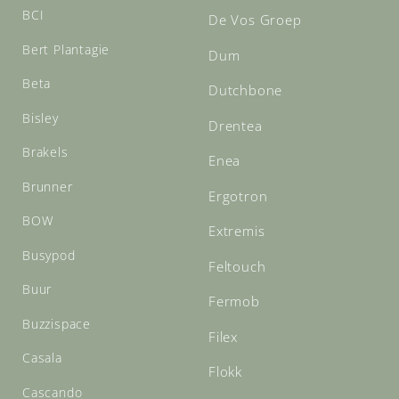
BCI
De Vos Groep
Bert Plantagie
Dum
Beta
Dutchbone
Bisley
Drentea
Brakels
Enea
Brunner
Ergotron
BOW
Extremis
Busypod
Feltouch
Buur
Fermob
Buzzispace
Filex
Casala
Flokk
Cascando