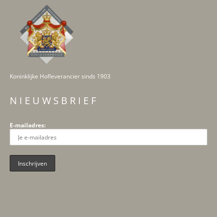
Koninklijke Hofleverancier sinds 1903
N I E U W S B R I E F
E-mailadres: