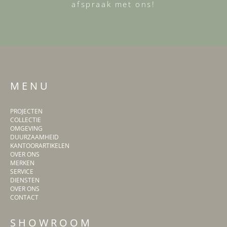
afspraak met ons!
M E N U
PROJECTEN
COLLECTIE
OMGEVING
DUURZAAMHEID
KANTOORARTIKELEN
OVER ONS
MERKEN
SERVICE
DIENSTEN
OVER ONS
CONTACT
S H O W R O O M