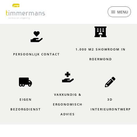
Ga
MENU
naar
MENU
de
inhoud
1.000 M2 SHOWROOM IN
PERSOONLIJK CONTACT
ROERMOND
VAKKUNDIG &
EIGEN
3D
ERGONOMISCH
BEZORGDIENST
INTERIEURONTWERP
ADVIES