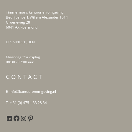
Timmermans kantoor en omgeving
Bedrijvenpark Willem Alexander 1614
Groeneweg 28
6041 AX Roermond
OPENINGSTIJDEN
Maandag t/m vrijdag
08:30 - 17:00 uur
LinkedIn
Facebook
Instagram
Pinterest
C O N T A C T
E info@kantoorenomgeving.nl
T + 31 (0) 475 – 33 28 34