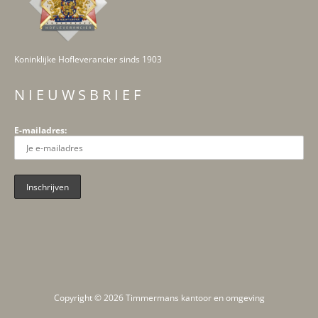
Koninklijke Hofleverancier sinds 1903
N I E U W S B R I E F
E-mailadres:
Copyright © 2026 Timmermans kantoor en omgeving