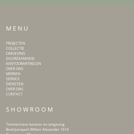
M E N U
PROJECTEN
COLLECTIE
OMGEVING
DUURZAAMHEID
KANTOORARTIKELEN
OVER ONS
MERKEN
SERVICE
DIENSTEN
OVER ONS
CONTACT
S H O W R O O M
Timmermans kantoor en omgeving
Bedrijvenpark Willem Alexander 1614