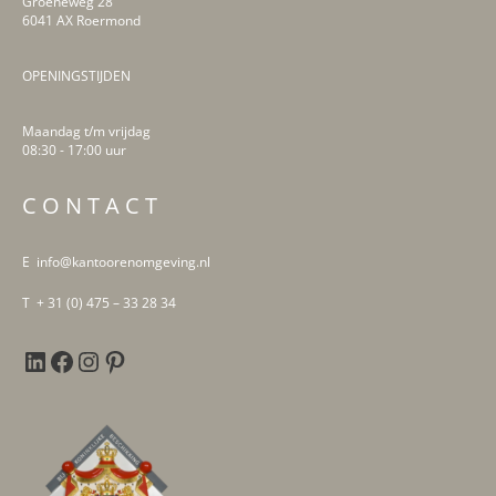
Groeneweg 28
6041 AX Roermond
OPENINGSTIJDEN
Maandag t/m vrijdag
08:30 - 17:00 uur
LinkedIn
Facebook
Instagram
Pinterest
C O N T A C T
E info@kantoorenomgeving.nl
T + 31 (0) 475 – 33 28 34