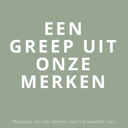
EEN
GREEP UIT
ONZE
MERKEN
Meubilair van top merken, van top kwaliteit. Van