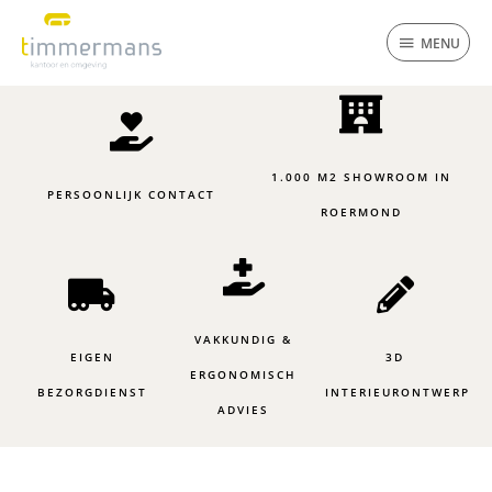
Ga
MENU
naar
MENU
de
inhoud
1.000 M2 SHOWROOM IN
PERSOONLIJK CONTACT
ROERMOND
VAKKUNDIG &
EIGEN
3D
ERGONOMISCH
BEZORGDIENST
INTERIEURONTWERP
ADVIES