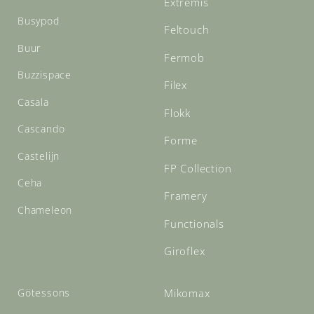
Extremis
Busypod
Feltouch
Buur
Fermob
Buzzispace
Filex
Casala
Flokk
Cascando
Forme
Castelijn
FP Collection
Ceha
Framery
Chameleon
Functionals
Giroflex
Götessons
Mikomax