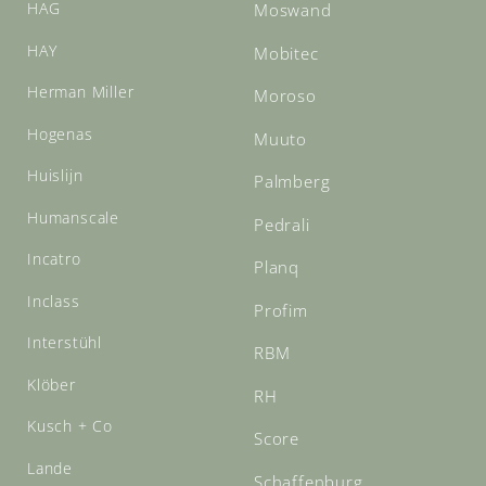
HAG
Moswand
HAY
Mobitec
Herman Miller
Moroso
Hogenas
Muuto
Huislijn
Palmberg
Humanscale
Pedrali
Incatro
Planq
Inclass
Profim
Interstühl
RBM
Klöber
RH
Kusch + Co
Score
Lande
Schaffenburg