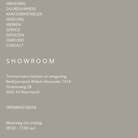
OMGEVING
DUURZAAMHEID
KANTOORARTIKELEN
OVER ONS
MERKEN
SERVICE
DIENSTEN
OVER ONS
CONTACT
S H O W R O O M
Timmermans kantoor en omgeving
Bedrijvenpark Willem Alexander 1614
Groeneweg 28
6041 AX Roermond
OPENINGSTIJDEN
Maandag t/m vrijdag
08:30 - 17:00 uur