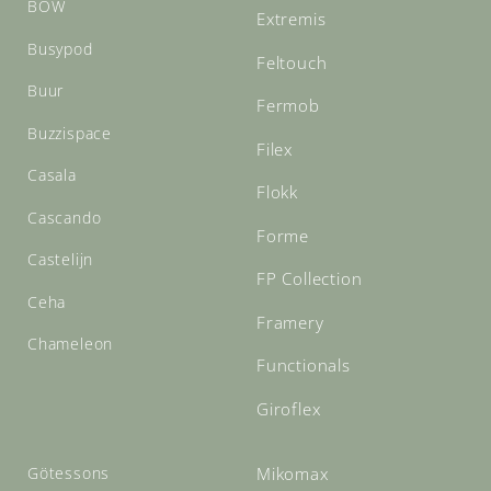
BOW
Extremis
Busypod
Feltouch
Buur
Fermob
Buzzispace
Filex
Casala
Flokk
Cascando
Forme
Castelijn
FP Collection
Ceha
Framery
Chameleon
Functionals
Giroflex
Götessons
Mikomax