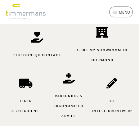
Ga
MENU
naar
MENU
de
inhoud
1.000 M2 SHOWROOM IN
PERSOONLIJK CONTACT
ROERMOND
VAKKUNDIG &
EIGEN
3D
ERGONOMISCH
BEZORGDIENST
INTERIEURONTWERP
ADVIES