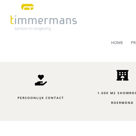
Ga
naar
de
inhoud
HOME
PR
1.000 M2 SHOWRO
PERSOONLIJK CONTACT
ROERMOND