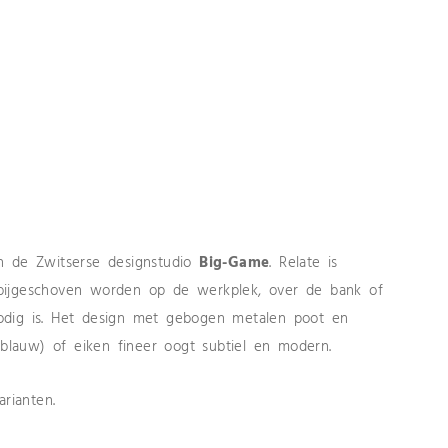
n de Zwitserse designstudio
Big-Game
. Relate is
os bijgeschoven worden op de werkplek, over de bank of
odig is. Het design met gebogen metalen poot en
sblauw) of eiken fineer oogt subtiel en modern.
rianten.