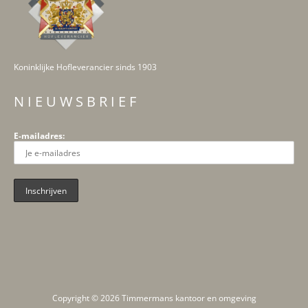
Koninklijke Hofleverancier sinds 1903
N I E U W S B R I E F
E-mailadres:
Copyright © 2026 Timmermans kantoor en omgeving