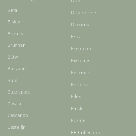
Dum
Beta
Dutchbone
Bisley
Drentea
Brakels
Enea
Brunner
Ergotron
BOW
Extremis
Busypod
Feltouch
Buur
Fermob
Buzzispace
Filex
Casala
Flokk
Cascando
Forme
Castelijn
FP Collection