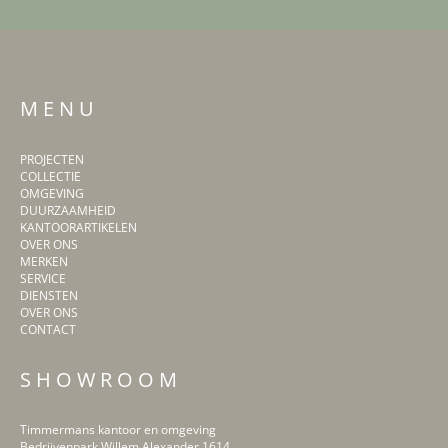
M E N U
PROJECTEN
COLLECTIE
OMGEVING
DUURZAAMHEID
KANTOORARTIKELEN
OVER ONS
MERKEN
SERVICE
DIENSTEN
OVER ONS
CONTACT
S H O W R O O M
Timmermans kantoor en omgeving
Bedrijvenpark Willem Alexander 1614