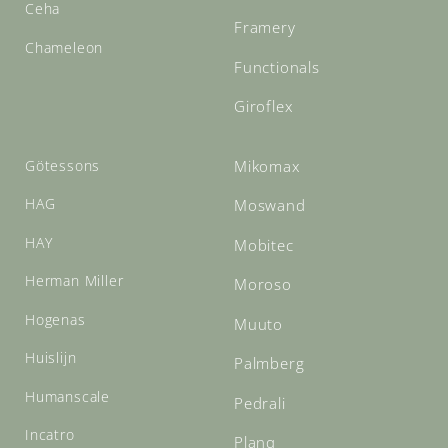
Ceha
Framery
Chameleon
Functionals
Giroflex
Götessons
Mikomax
HAG
Moswand
HAY
Mobitec
Herman Miller
Moroso
Hogenas
Muuto
Huislijn
Palmberg
Humanscale
Pedrali
Incatro
Planq