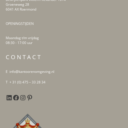
Groeneweg 28
6041 AX Roermond
OPENINGSTIJDEN
Maandag t/m vrijdag
08:30 - 17:00 uur
LinkedIn
Facebook
Instagram
Pinterest
C O N T A C T
E info@kantoorenomgeving.nl
T + 31 (0) 475 – 33 28 34