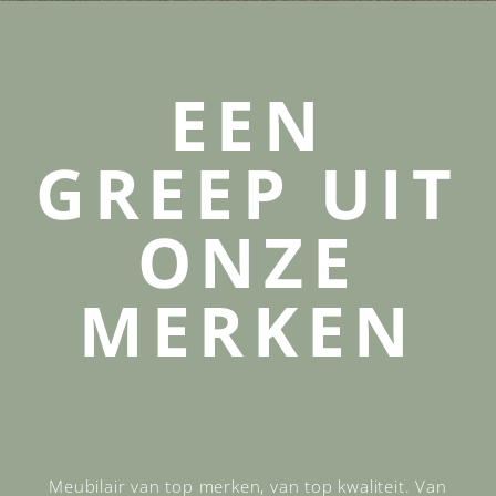
EEN
GREEP UIT
ONZE
MERKEN
Meubilair van top merken, van top kwaliteit. Van