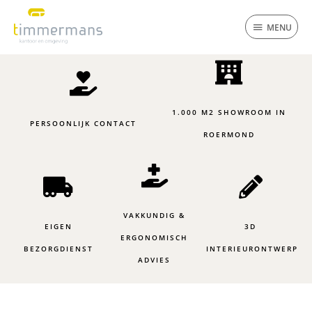
Ga
MENU
naar
MENU
de
inhoud
1.000 M2 SHOWROOM IN
PERSOONLIJK CONTACT
ROERMOND
VAKKUNDIG &
EIGEN
3D
ERGONOMISCH
BEZORGDIENST
INTERIEURONTWERP
ADVIES