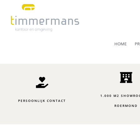
Ga
naar
de
inhoud
HOME
PR
1.000 M2 SHOWRO
PERSOONLIJK CONTACT
ROERMOND