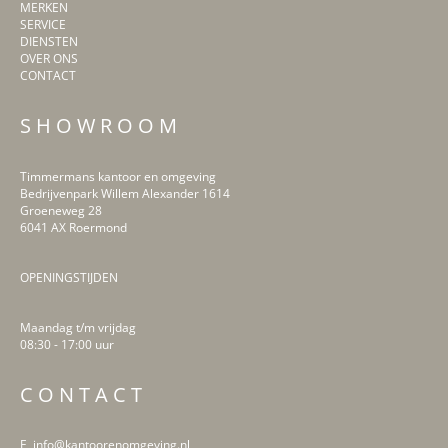
MERKEN
SERVICE
DIENSTEN
OVER ONS
CONTACT
S H O W R O O M
Timmermans kantoor en omgeving
Bedrijvenpark Willem Alexander 1614
Groeneweg 28
6041 AX Roermond
OPENINGSTIJDEN
Maandag t/m vrijdag
08:30 - 17:00 uur
LinkedIn
Facebook
Instagram
Pinterest
C O N T A C T
E info@kantoorenomgeving.nl