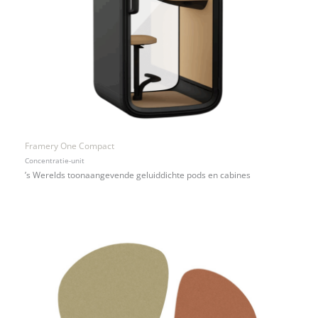
Framery One Compact
Concentratie-unit
’s Werelds toonaangevende geluiddichte pods en cabines