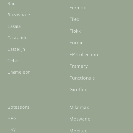
Buur
Fermob
Buzzispace
Filex
Casala
Flokk
Cascando
Forme
Castelijn
FP Collection
Ceha
Framery
Chameleon
Functionals
Giroflex
Götessons
Mikomax
HAG
Moswand
HAY
Mobitec