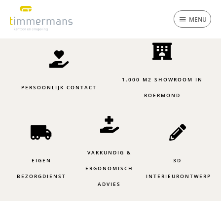
Ga
MENU
naar
MENU
de
inhoud
1.000 M2 SHOWROOM IN
PERSOONLIJK CONTACT
ROERMOND
VAKKUNDIG &
EIGEN
3D
ERGONOMISCH
BEZORGDIENST
INTERIEURONTWERP
ADVIES