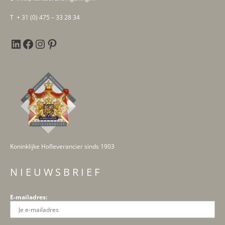
T + 31 (0) 475 – 33 28 34
Koninklijke Hofleverancier sinds 1903
N I E U W S B R I E F
E-mailadres: