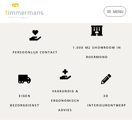
Ga
MENU
naar
MENU
de
inhoud
1.000 M2 SHOWROOM IN
PERSOONLIJK CONTACT
ROERMOND
VAKKUNDIG &
EIGEN
3D
ERGONOMISCH
BEZORGDIENST
INTERIEURONTWERP
ADVIES