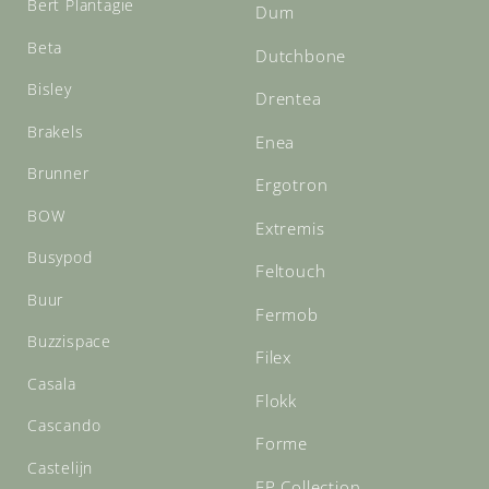
Bert Plantagie
Dum
Beta
Dutchbone
Bisley
Drentea
Brakels
Enea
Brunner
Ergotron
BOW
Extremis
Busypod
Feltouch
Buur
Fermob
Buzzispace
Filex
Casala
Flokk
Cascando
Forme
Castelijn
FP Collection