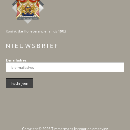
Koninklijke Hofleverancier sinds 1903
N I E U W S B R I E F
E-mailadres:
Copyright © 2026 Timmermans kantoor en omgeving