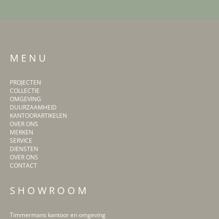
M E N U
PROJECTEN
COLLECTIE
OMGEVING
DUURZAAMHEID
KANTOORARTIKELEN
OVER ONS
MERKEN
SERVICE
DIENSTEN
OVER ONS
CONTACT
S H O W R O O M
Timmermans kantoor en omgeving