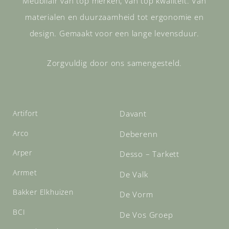
Meubilair van top merken, van top kwaliteit. Van
materialen en duurzaamheid tot ergonomie en
design. Gemaakt voor een lange levensduur.
Zorgvuldig door ons samengesteld.
Artifort
Davant
Arco
Deberenn
Arper
Desso – Tarkett
Arrmet
De Valk
Bakker Elkhuizen
De Vorm
BCI
De Vos Groep