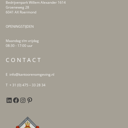
Bedrijvenpark Willem Alexander 1614
Groeneweg 28
6041 AX Roermond
OPENINGSTIJDEN
Maandag t/m vrijdag
08:30 - 17:00 uur
LinkedIn
Facebook
Instagram
Pinterest
C O N T A C T
E info@kantoorenomgeving.nl
T + 31 (0) 475 – 33 28 34