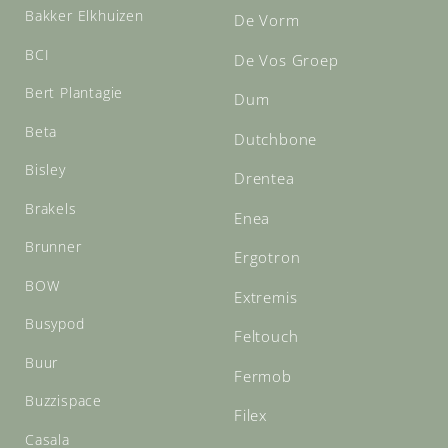
Bakker Elkhuizen
De Vorm
BCI
De Vos Groep
Bert Plantagie
Dum
Beta
Dutchbone
Bisley
Drentea
Brakels
Enea
Brunner
Ergotron
BOW
Extremis
Busypod
Feltouch
Buur
Fermob
Buzzispace
Filex
Casala