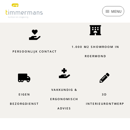
Ga
MENU
naar
MENU
de
inhoud
1.000 M2 SHOWROOM IN
PERSOONLIJK CONTACT
ROERMOND
VAKKUNDIG &
EIGEN
3D
ERGONOMISCH
BEZORGDIENST
INTERIEURONTWERP
ADVIES