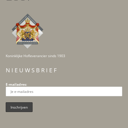
Koninklijke Hofleverancier sinds 1903
N I E U W S B R I E F
E-mailadres: