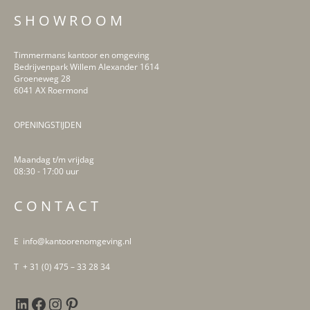
S H O W R O O M
Timmermans kantoor en omgeving
Bedrijvenpark Willem Alexander 1614
Groeneweg 28
6041 AX Roermond
OPENINGSTIJDEN
Maandag t/m vrijdag
08:30 - 17:00 uur
LinkedIn
Facebook
Instagram
Pinterest
C O N T A C T
E info@kantoorenomgeving.nl
T + 31 (0) 475 – 33 28 34