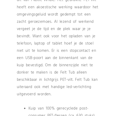
uit van Plastic Whale. Het gebruikte PET-vilt
heeft een akoestische werking waardoor het
omgevingsgeluid wordt gedempt tot een
zacht geroezemoes. Al lezend of werkend
vergeet je de tijd en de plek waar je je
bevindt. Want ook voor het opladen van je
telefoon, laptop of tablet hoef je de stoel
niet uit te komen. Er is een stopcontact en
een USB-poort aan de binnenkant van de
kuip bevestigd. Om de binnenzijde niet te
donker te maken is de Felt Tub alleen
beschikbaar in lichtgrijs PET-vilt. Felt Tub kan
uiteraard ook met handige led-verlichting
uitgevoerd worden.
Kuip van 100% gerecyclede post-
consumer PET-flessen (ca. 630 stuks)