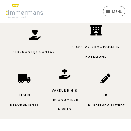
Ga
MENU
naar
MENU
de
inhoud
1.000 M2 SHOWROOM IN
PERSOONLIJK CONTACT
ROERMOND
VAKKUNDIG &
EIGEN
3D
ERGONOMISCH
BEZORGDIENST
INTERIEURONTWERP
ADVIES