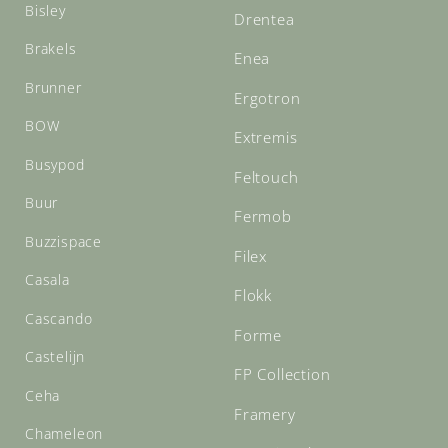
Bisley
Drentea
Brakels
Enea
Brunner
Ergotron
BOW
Extremis
Busypod
Feltouch
Buur
Fermob
Buzzispace
Filex
Casala
Flokk
Cascando
Forme
Castelijn
FP Collection
Ceha
Framery
Chameleon