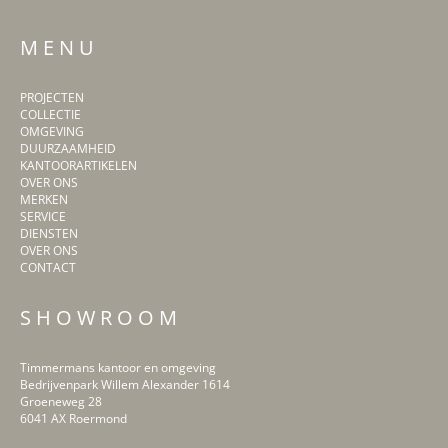
M E N U
PROJECTEN
COLLECTIE
OMGEVING
DUURZAAMHEID
KANTOORARTIKELEN
OVER ONS
MERKEN
SERVICE
DIENSTEN
OVER ONS
CONTACT
S H O W R O O M
Timmermans kantoor en omgeving
Bedrijvenpark Willem Alexander 1614
Groeneweg 28
6041 AX Roermond