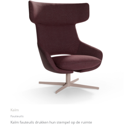
Kalm
Fauteuils
Kalm fauteuils drukken hun stempel op de ruimte