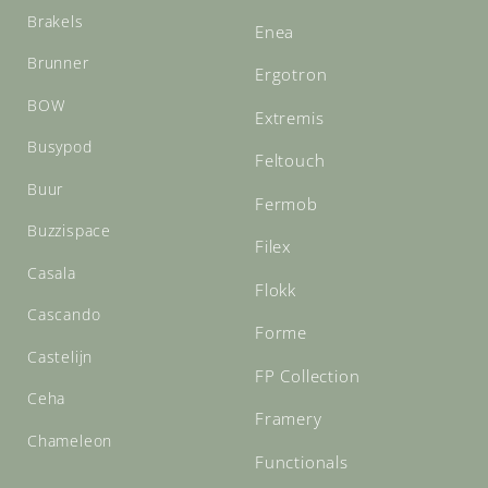
Brakels
Enea
Brunner
Ergotron
BOW
Extremis
Busypod
Feltouch
Buur
Fermob
Buzzispace
Filex
Casala
Flokk
Cascando
Forme
Castelijn
FP Collection
Ceha
Framery
Chameleon
Functionals