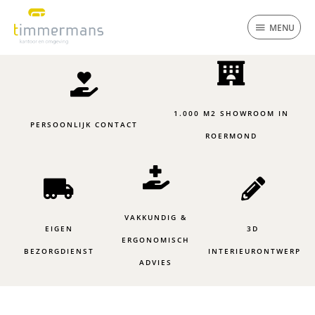
Ga
MENU
naar
MENU
de
inhoud
1.000 M2 SHOWROOM IN
PERSOONLIJK CONTACT
ROERMOND
VAKKUNDIG &
EIGEN
3D
ERGONOMISCH
BEZORGDIENST
INTERIEURONTWERP
ADVIES