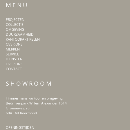
M E N U
PROJECTEN
COLLECTIE
OMGEVING
DUURZAAMHEID
KANTOORARTIKELEN
OVER ONS
MERKEN
SERVICE
DIENSTEN
OVER ONS
CONTACT
S H O W R O O M
Timmermans kantoor en omgeving
Bedrijvenpark Willem Alexander 1614
Groeneweg 28
6041 AX Roermond
OPENINGSTIJDEN