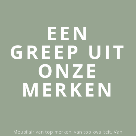
EEN
GREEP UIT
ONZE
MERKEN
Meubilair van top merken, van top kwaliteit. Van