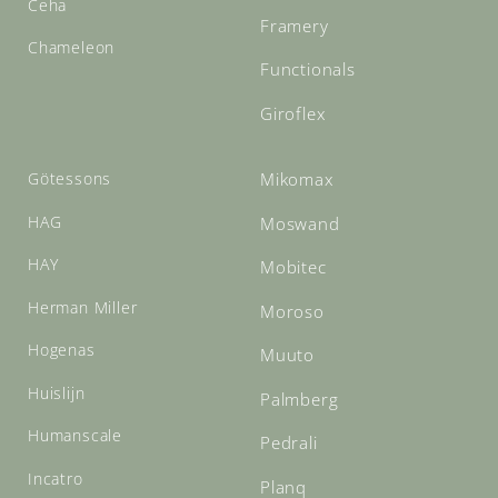
Ceha
Framery
Chameleon
Functionals
Giroflex
Götessons
Mikomax
HAG
Moswand
HAY
Mobitec
Herman Miller
Moroso
Hogenas
Muuto
Huislijn
Palmberg
Humanscale
Pedrali
Incatro
Planq