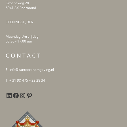
Groeneweg 28
6041 AX Roermond
OPENINGSTIJDEN
Maandag t/m vrijdag
08:30 - 17:00 uur
LinkedIn
Facebook
Instagram
Pinterest
C O N T A C T
E info@kantoorenomgeving.nl
T + 31 (0) 475 – 33 28 34