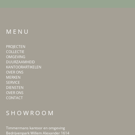
M E N U
PROJECTEN
COLLECTIE
OMGEVING
DUURZAAMHEID
KANTOORARTIKELEN
OVER ONS
MERKEN
SERVICE
DIENSTEN
OVER ONS
CONTACT
S H O W R O O M
Timmermans kantoor en omgeving
Bedrijvenpark Willem Alexander 1614