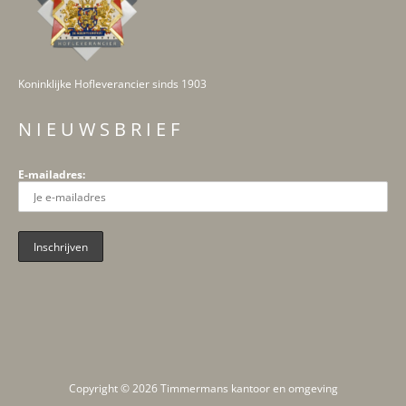
Koninklijke Hofleverancier sinds 1903
N I E U W S B R I E F
E-mailadres:
Copyright © 2026 Timmermans kantoor en omgeving