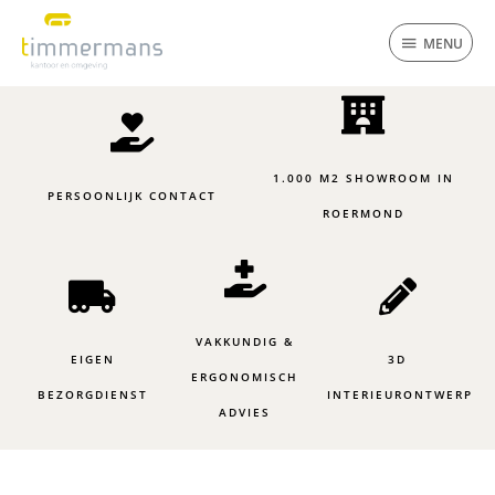
Ga
MENU
naar
MENU
de
inhoud
1.000 M2 SHOWROOM IN
PERSOONLIJK CONTACT
ROERMOND
VAKKUNDIG &
EIGEN
3D
ERGONOMISCH
BEZORGDIENST
INTERIEURONTWERP
ADVIES