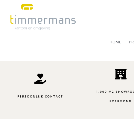
Ga
naar
de
inhoud
HOME
PR
1.000 M2 SHOWRO
PERSOONLIJK CONTACT
ROERMOND