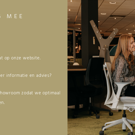
G MEE
aat op onze website.
er informatie en advies?
 showroom zodat we optimaal
en.