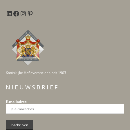
Koninklijke Hofleverancier sinds 1903
N I E U W S B R I E F
E-mailadres: