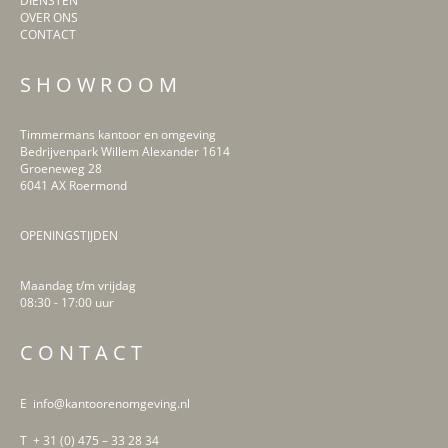
OVER ONS
CONTACT
S H O W R O O M
Timmermans kantoor en omgeving
Bedrijvenpark Willem Alexander 1614
Groeneweg 28
6041 AX Roermond
OPENINGSTIJDEN
Maandag t/m vrijdag
08:30 - 17:00 uur
LinkedIn
Facebook
Instagram
Pinterest
C O N T A C T
E info@kantoorenomgeving.nl
T + 31 (0) 475 – 33 28 34