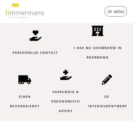
Ga
MENU
naar
MENU
de
inhoud
1.000 M2 SHOWROOM IN
PERSOONLIJK CONTACT
ROERMOND
VAKKUNDIG &
EIGEN
3D
ERGONOMISCH
BEZORGDIENST
INTERIEURONTWERP
ADVIES