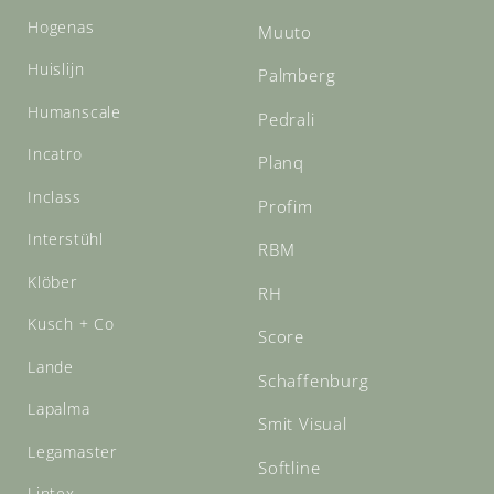
Hogenas
Muuto
Huislijn
Palmberg
Humanscale
Pedrali
Incatro
Planq
Inclass
Profim
Interstühl
RBM
Klöber
RH
Kusch + Co
Score
Lande
Schaffenburg
Lapalma
Smit Visual
Legamaster
Softline
Lintex