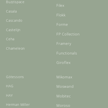
Buzzispace
Filex
Casala
Flokk
Cascando
Forme
Castelijn
FP Collection
Ceha
Framery
Chameleon
Functionals
Giroflex
Götessons
Mikomax
HAG
Moswand
HAY
Mobitec
Herman Miller
Moroso