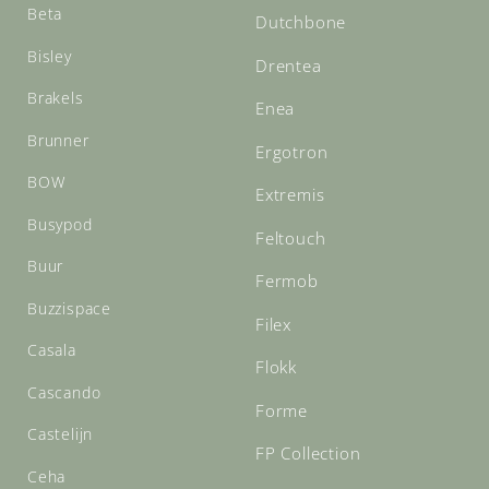
Beta
Dutchbone
Bisley
Drentea
Brakels
Enea
Brunner
Ergotron
BOW
Extremis
Busypod
Feltouch
Buur
Fermob
Buzzispace
Filex
Casala
Flokk
Cascando
Forme
Castelijn
FP Collection
Ceha