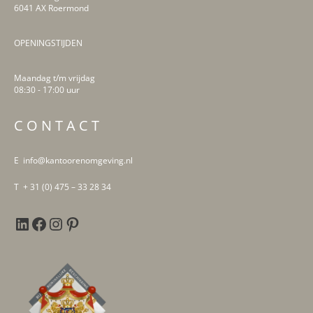
6041 AX Roermond
OPENINGSTIJDEN
Maandag t/m vrijdag
08:30 - 17:00 uur
LinkedIn
Facebook
Instagram
Pinterest
C O N T A C T
E info@kantoorenomgeving.nl
T + 31 (0) 475 – 33 28 34