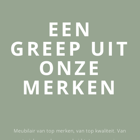
EEN
GREEP UIT
ONZE
MERKEN
Meubilair van top merken, van top kwaliteit. Van