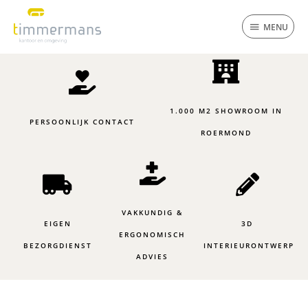
Ga
MENU
naar
MENU
de
inhoud
1.000 M2 SHOWROOM IN
PERSOONLIJK CONTACT
ROERMOND
VAKKUNDIG &
EIGEN
3D
ERGONOMISCH
BEZORGDIENST
INTERIEURONTWERP
ADVIES