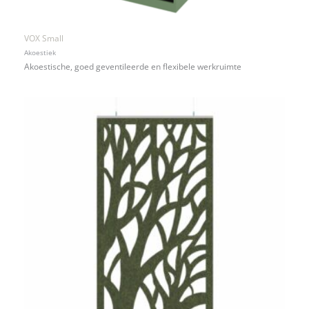
VOX Small
Akoestiek
Akoestische, goed geventileerde en flexibele werkruimte