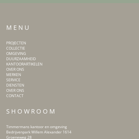
M E N U
PROJECTEN
COLLECTIE
OMGEVING
DUURZAAMHEID
KANTOORARTIKELEN
OVER ONS
MERKEN
SERVICE
DIENSTEN
OVER ONS
CONTACT
S H O W R O O M
Timmermans kantoor en omgeving
Bedrijvenpark Willem Alexander 1614
Groeneweg 28