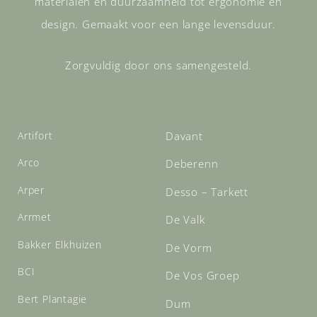
materialen en duurzaamheid tot ergonomie en
design. Gemaakt voor een lange levensduur.
Zorgvuldig door ons samengesteld.
Artifort
Davant
Arco
Deberenn
Arper
Desso – Tarkett
Arrmet
De Valk
Bakker Elkhuizen
De Vorm
BCI
De Vos Groep
Bert Plantagie
Dum