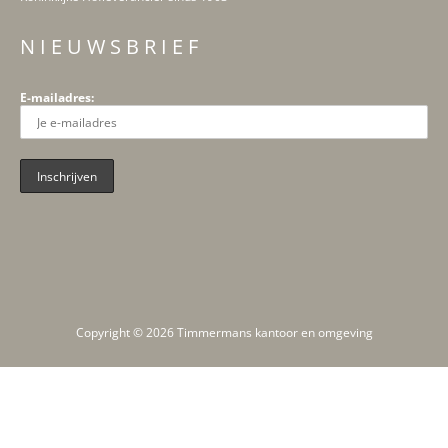
N I E U W S B R I E F
E-mailadres:
Copyright © 2026 Timmermans kantoor en omgeving