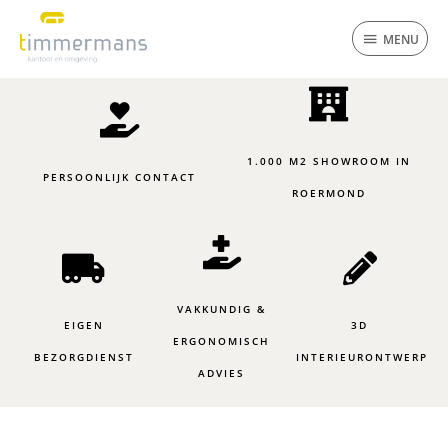
Ga
MENU
naar
MENU
de
inhoud
1.000 M2 SHOWROOM IN
PERSOONLIJK CONTACT
ROERMOND
VAKKUNDIG &
EIGEN
3D
ERGONOMISCH
BEZORGDIENST
INTERIEURONTWERP
ADVIES