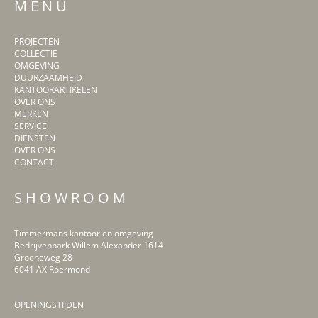
M E N U
PROJECTEN
COLLECTIE
OMGEVING
DUURZAAMHEID
KANTOORARTIKELEN
OVER ONS
MERKEN
SERVICE
DIENSTEN
OVER ONS
CONTACT
S H O W R O O M
Timmermans kantoor en omgeving
Bedrijvenpark Willem Alexander 1614
Groeneweg 28
6041 AX Roermond
OPENINGSTIJDEN