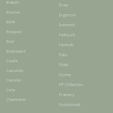
Brakels
Enea
Brunner
Ergotron
BOW
Extremis
Busypod
Feltouch
Buur
Fermob
Buzzispace
Filex
Casala
Flokk
Cascando
Forme
Castelijn
FP Collection
Ceha
Framery
Chameleon
Functionals