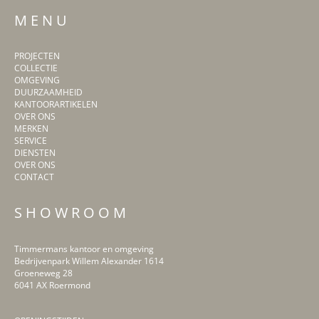
M E N U
PROJECTEN
COLLECTIE
OMGEVING
DUURZAAMHEID
KANTOORARTIKELEN
OVER ONS
MERKEN
SERVICE
DIENSTEN
OVER ONS
CONTACT
S H O W R O O M
Timmermans kantoor en omgeving
Bedrijvenpark Willem Alexander 1614
Groeneweg 28
6041 AX Roermond