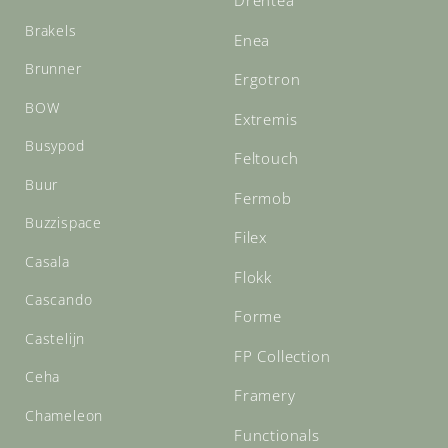
Drentea
Brakels
Enea
Brunner
Ergotron
BOW
Extremis
Busypod
Feltouch
Buur
Fermob
Buzzispace
Filex
Casala
Flokk
Cascando
Forme
Castelijn
FP Collection
Ceha
Framery
Chameleon
Functionals