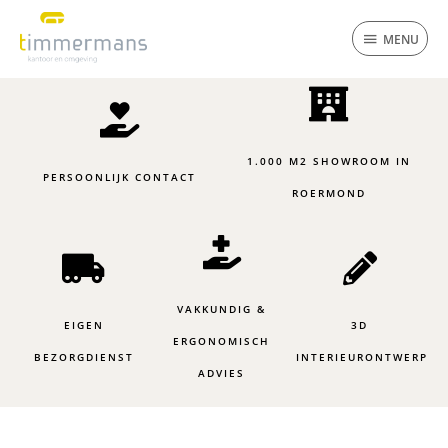
Ga
MENU
naar
MENU
de
inhoud
1.000 M2 SHOWROOM IN
PERSOONLIJK CONTACT
ROERMOND
VAKKUNDIG &
EIGEN
3D
ERGONOMISCH
BEZORGDIENST
INTERIEURONTWERP
ADVIES