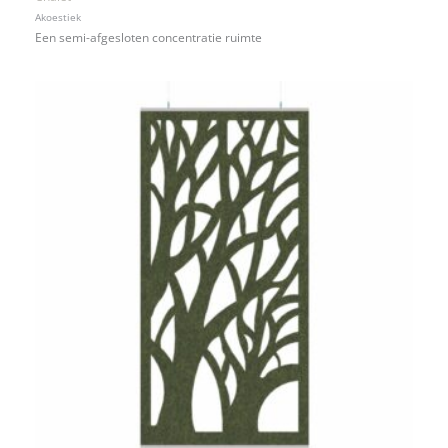
Akoestiek
Een semi-afgesloten concentratie ruimte