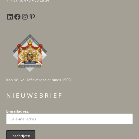
Koninklijke Hofleverancier sinds 1903
N I E U W S B R I E F
E-mailadres: