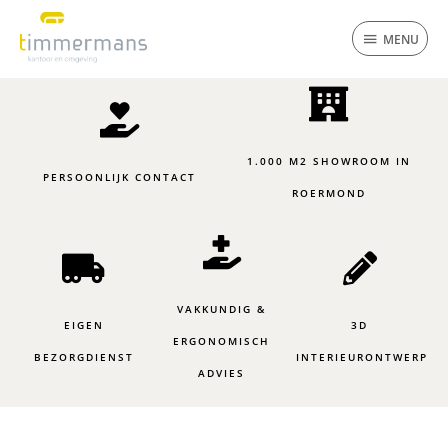
Ga
MENU
naar
MENU
de
inhoud
1.000 M2 SHOWROOM IN
PERSOONLIJK CONTACT
ROERMOND
VAKKUNDIG &
EIGEN
3D
ERGONOMISCH
BEZORGDIENST
INTERIEURONTWERP
ADVIES