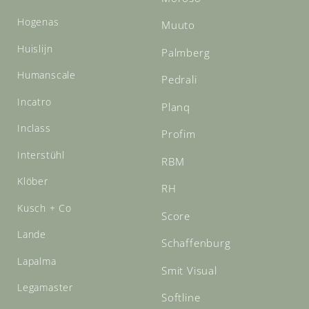
Hogenas
Muuto
Huislijn
Palmberg
Humanscale
Pedrali
Incatro
Planq
Inclass
Profim
Interstühl
RBM
Klöber
RH
Kusch + Co
Score
Lande
Schaffenburg
Lapalma
Smit Visual
Legamaster
Softline