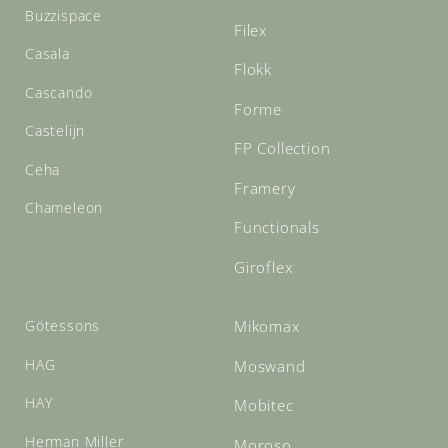
Buzzispace
Filex
Casala
Flokk
Cascando
Forme
Castelijn
FP Collection
Ceha
Framery
Chameleon
Functionals
Giroflex
Götessons
Mikomax
HAG
Moswand
HAY
Mobitec
Herman Miller
Moroso