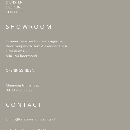
DIENSTEN
OVER ONS
CONTACT
S H O W R O O M
Timmermans kantoor en omgeving
Bedrijvenpark Willem Alexander 1614
Groeneweg 28
6041 AX Roermond
OPENINGSTIJDEN
Maandag t/m vrijdag
08:30 - 17:00 uur
LinkedIn
Facebook
Instagram
Pinterest
C O N T A C T
E info@kantoorenomgeving.nl
T + 31 (0) 475 – 33 28 34