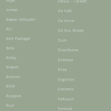
Arper
Desso – Tarkett
Arrmet
De Valk
Bakker Elkhuizen
De Vorm
BCI
De Vos Groep
Bert Plantagie
Dum
Beta
Dutchbone
Bisley
Drentea
Brakels
Enea
Brunner
Ergotron
BOW
Extremis
Busypod
Feltouch
Buur
Fermob