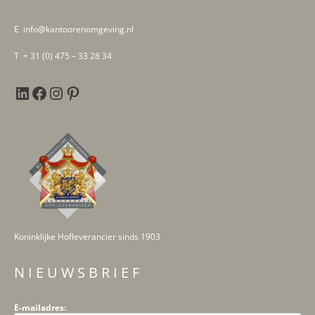
E info@kantoorenomgeving.nl
T + 31 (0) 475 – 33 28 34
Koninklijke Hofleverancier sinds 1903
N I E U W S B R I E F
E-mailadres: