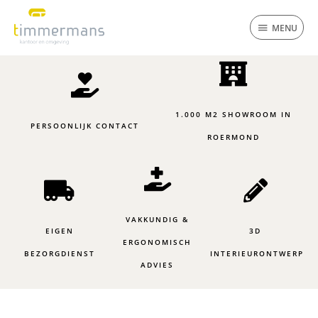
Ga
MENU
naar
MENU
de
inhoud
1.000 M2 SHOWROOM IN
PERSOONLIJK CONTACT
ROERMOND
VAKKUNDIG &
EIGEN
3D
ERGONOMISCH
BEZORGDIENST
INTERIEURONTWERP
ADVIES