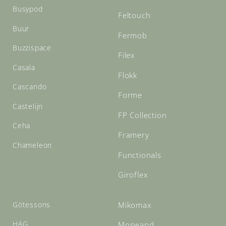
Busypod
Feltouch
Buur
Fermob
Buzzispace
Filex
Casala
Flokk
Cascando
Forme
Castelijn
FP Collection
Ceha
Framery
Chameleon
Functionals
Giroflex
Götessons
Mikomax
HAG
Moswand