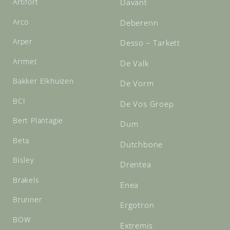
Artifort
Davant
Arco
Deberenn
Arper
Desso – Tarkett
Arrmet
De Valk
Bakker Elkhuizen
De Vorm
BCI
De Vos Groep
Bert Plantagie
Dum
Beta
Dutchbone
Bisley
Drentea
Brakels
Enea
Brunner
Ergotron
BOW
Extremis