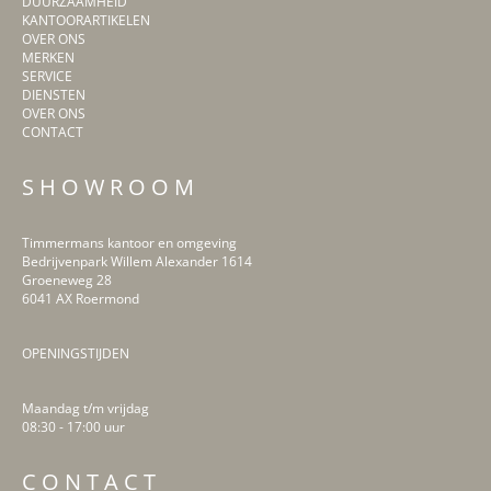
DUURZAAMHEID
KANTOORARTIKELEN
OVER ONS
MERKEN
SERVICE
DIENSTEN
OVER ONS
CONTACT
S H O W R O O M
Timmermans kantoor en omgeving
Bedrijvenpark Willem Alexander 1614
Groeneweg 28
6041 AX Roermond
OPENINGSTIJDEN
Maandag t/m vrijdag
08:30 - 17:00 uur
LinkedIn
Facebook
Instagram
Pinterest
C O N T A C T