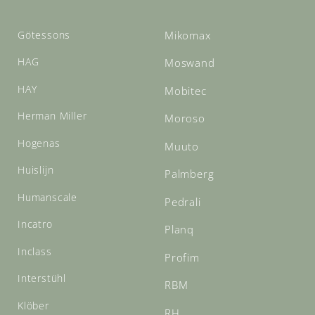
Götessons
Mikomax
HAG
Moswand
HAY
Mobitec
Herman Miller
Moroso
Hogenas
Muuto
Huislijn
Palmberg
Humanscale
Pedrali
Incatro
Planq
Inclass
Profim
Interstühl
RBM
Klöber
RH