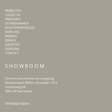
PROJECTEN
COLLECTIE
OMGEVING
DUURZAAMHEID
KANTOORARTIKELEN
OVER ONS
MERKEN
SERVICE
DIENSTEN
OVER ONS
CONTACT
S H O W R O O M
Timmermans kantoor en omgeving
Bedrijvenpark Willem Alexander 1614
Groeneweg 28
6041 AX Roermond
OPENINGSTIJDEN