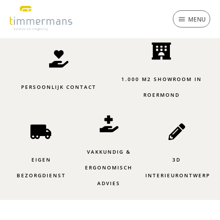
Ga
MENU
naar
MENU
de
inhoud
1.000 M2 SHOWROOM IN
PERSOONLIJK CONTACT
ROERMOND
VAKKUNDIG &
EIGEN
3D
ERGONOMISCH
BEZORGDIENST
INTERIEURONTWERP
ADVIES