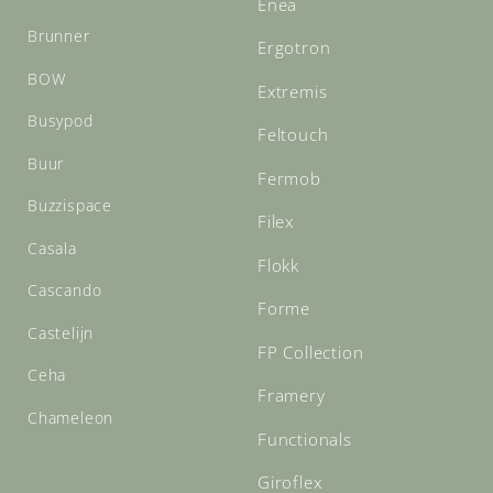
Enea
Brunner
Ergotron
BOW
Extremis
Busypod
Feltouch
Buur
Fermob
Buzzispace
Filex
Casala
Flokk
Cascando
Forme
Castelijn
FP Collection
Ceha
Framery
Chameleon
Functionals
Giroflex