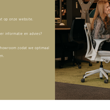
aat op onze website.
er informatie en advies?
 showroom zodat we optimaal
en.