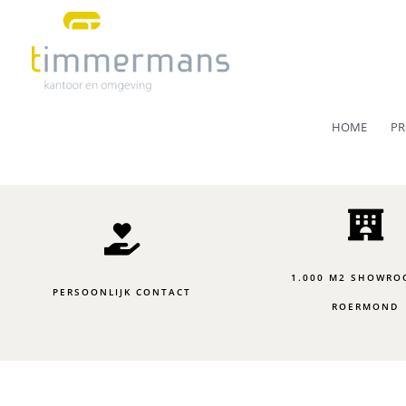
Ga
naar
de
inhoud
HOME
PR
1.000 M2 SHOWRO
PERSOONLIJK CONTACT
ROERMOND