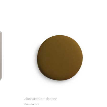
Akoestisch cirkelpaneel
Accessoires