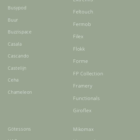
Busypod
Feltouch
Buur
Fermob
Buzzispace
Filex
Casala
Flokk
Cascando
Forme
Castelijn
FP Collection
Ceha
Framery
Chameleon
Functionals
Giroflex
Götessons
Mikomax