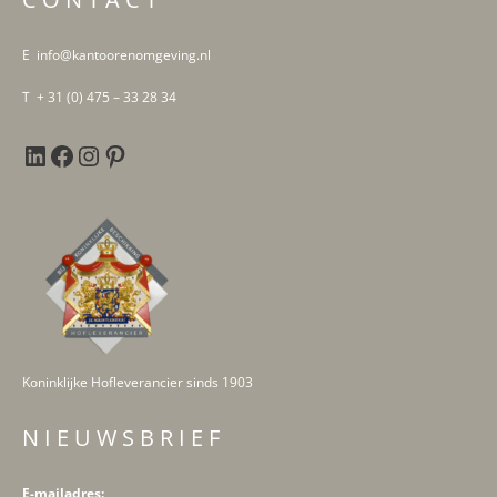
E info@kantoorenomgeving.nl
T + 31 (0) 475 – 33 28 34
Koninklijke Hofleverancier sinds 1903
N I E U W S B R I E F
E-mailadres: