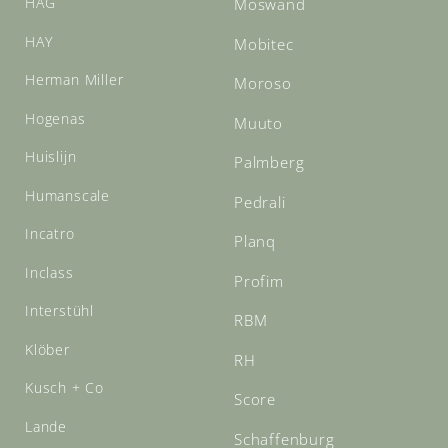
HAG
Moswand
HAY
Mobitec
Herman Miller
Moroso
Hogenas
Muuto
Huislijn
Palmberg
Humanscale
Pedrali
Incatro
Planq
Inclass
Profim
Interstühl
RBM
Klöber
RH
Kusch + Co
Score
Lande
Schaffenburg