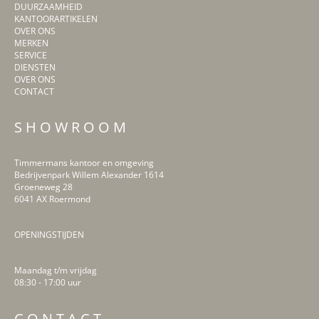
DUURZAAMHEID
KANTOORARTIKELEN
OVER ONS
MERKEN
SERVICE
DIENSTEN
OVER ONS
CONTACT
S H O W R O O M
Timmermans kantoor en omgeving
Bedrijvenpark Willem Alexander 1614
Groeneweg 28
6041 AX Roermond
OPENINGSTIJDEN
Maandag t/m vrijdag
08:30 - 17:00 uur
LinkedIn
Facebook
Instagram
Pinterest
C O N T A C T