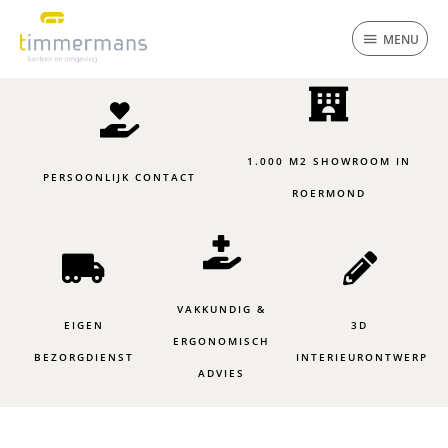
Ga
MENU
naar
MENU
de
inhoud
1.000 M2 SHOWROOM IN
PERSOONLIJK CONTACT
ROERMOND
VAKKUNDIG &
EIGEN
3D
ERGONOMISCH
BEZORGDIENST
INTERIEURONTWERP
ADVIES