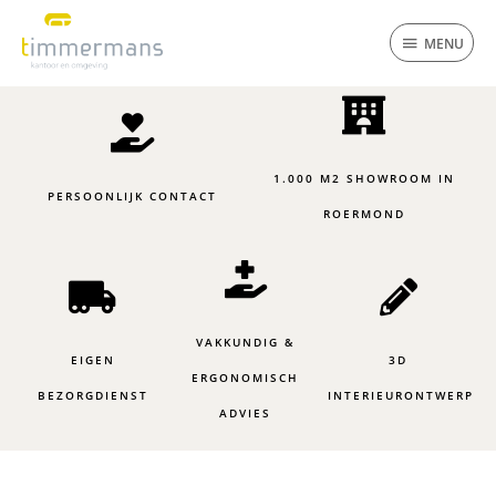
Ga
MENU
naar
MENU
de
inhoud
1.000 M2 SHOWROOM IN
PERSOONLIJK CONTACT
ROERMOND
VAKKUNDIG &
EIGEN
3D
ERGONOMISCH
BEZORGDIENST
INTERIEURONTWERP
ADVIES