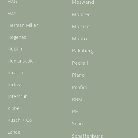
HAG
Moswand
HAY
Mobitec
Herman Miller
Moroso
Hogenas
Muuto
Huislijn
Palmberg
Humanscale
Pedrali
Incatro
Planq
Inclass
Profim
Interstühl
RBM
Klöber
RH
Kusch + Co
Score
Lande
Schaffenburg