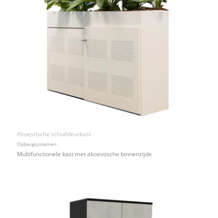
Akoestische schuifdeurkast
Opbergsystemen
Multifunctionele kast met akoestische binnenzijde