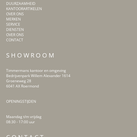
DUURZAAMHEID
KANTOORARTIKELEN
OVER ONS
MERKEN
SERVICE
DIENSTEN
OVER ONS
CONTACT
S H O W R O O M
Timmermans kantoor en omgeving
Bedrijvenpark Willem Alexander 1614
Groeneweg 28
6041 AX Roermond
OPENINGSTIJDEN
Maandag t/m vrijdag
08:30 - 17:00 uur
LinkedIn
Facebook
Instagram
Pinterest