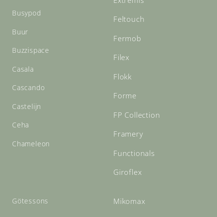
Busypod
Feltouch
Buur
Fermob
Buzzispace
Filex
Casala
Flokk
Cascando
Forme
Castelijn
FP Collection
Ceha
Framery
Chameleon
Functionals
Giroflex
Götessons
Mikomax