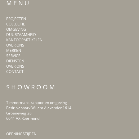
M E N U
PROJECTEN
COLLECTIE
OMGEVING
DUURZAAMHEID
KANTOORARTIKELEN
OVER ONS
MERKEN
SERVICE
DIENSTEN
OVER ONS
CONTACT
S H O W R O O M
Timmermans kantoor en omgeving
Bedrijvenpark Willem Alexander 1614
Groeneweg 28
6041 AX Roermond
OPENINGSTIJDEN