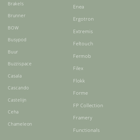
Brakels
Enea
Brunner
Ergotron
BOW
Extremis
Busypod
Feltouch
Buur
Fermob
Buzzispace
Filex
Casala
Flokk
Cascando
Forme
Castelijn
FP Collection
Ceha
Framery
Chameleon
Functionals