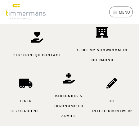
Ga
MENU
naar
MENU
de
inhoud
1.000 M2 SHOWROOM IN
PERSOONLIJK CONTACT
ROERMOND
VAKKUNDIG &
EIGEN
3D
ERGONOMISCH
BEZORGDIENST
INTERIEURONTWERP
ADVIES