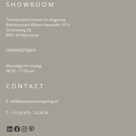
S H O W R O O M
Timmermans kantoor en omgeving
Bedrijvenpark Willem Alexander 1614
Groeneweg 28
6041 AX Roermond
OPENINGSTIJDEN
Maandag t/m vrijdag
08:30 - 17:00 uur
LinkedIn
Facebook
Instagram
Pinterest
C O N T A C T
E info@kantoorenomgeving.nl
T + 31 (0) 475 – 33 28 34