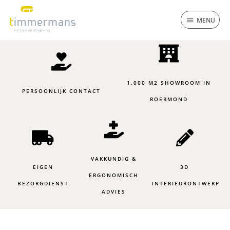
Ga
MENU
naar
MENU
de
inhoud
1.000 M2 SHOWROOM IN
PERSOONLIJK CONTACT
ROERMOND
VAKKUNDIG &
EIGEN
3D
ERGONOMISCH
BEZORGDIENST
INTERIEURONTWERP
ADVIES