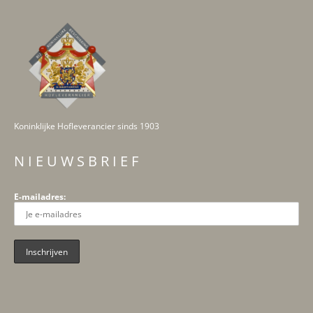
Koninklijke Hofleverancier sinds 1903
N I E U W S B R I E F
E-mailadres: