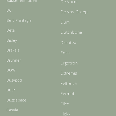
Bakker Elkhuizen
De Vorm
BCI
De Vos Groep
Bert Plantagie
Dum
Beta
Dutchbone
Bisley
Drentea
Brakels
Enea
Brunner
Ergotron
BOW
Extremis
Busypod
Feltouch
Buur
Fermob
Buzzispace
Filex
Casala
Flokk