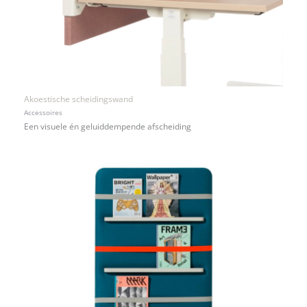
Akoestische scheidingswand
Accessoires
Een visuele én geluiddempende afscheiding